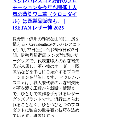
＜クレバレスコ＞好評のプロ
モーションを今年も開催！人
気の藍染ワニ革（クロコダイ
ル）は既製品販売も。｜
ISETAN レザー博 2025
長野県・伊那の静寂な山間に工房を
構える＜Crevaleathco/クレバレスコ＞
が、9月27日(土)～9月28日(日)の2日
間、伊勢丹新宿店 メンズ館1階レザ
ーグッズで、代表兼職人の西森裕矢
氏が来店し、革小物のオーダー・既
製品などを中心にご紹介するプロモ
ーションを開催します。 ＜クレバレ
スコ＞は、職人兼代表の西森裕矢氏
が革を漉く工程から裁断・縫製ま
で、ひとりで製作を手がけるレザー
グッズブランドです。流行にとらわ
れることなく、ひとつひとつのプロ
ダクトに独自の世界観と技巧を込め
ています。縫製はすべ