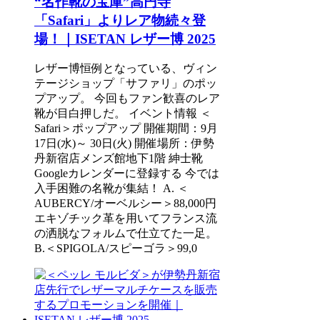
“名作靴の宝庫”高円寺
「Safari」よりレア物続々登
場！｜ISETAN レザー博 2025
レザー博恒例となっている、ヴィン
テージショップ「サファリ」のポッ
プアップ。 今回もファン歓喜のレア
靴が目白押しだ。 イベント情報 ＜
Safari＞ポップアップ 開催期間：9月
17日(水)～ 30日(火) 開催場所：伊勢
丹新宿店メンズ館地下1階 紳士靴
Googleカレンダーに登録する 今では
入手困難の名靴が集結！ A. ＜
AUBERCY/オーベルシー＞88,000円
エキゾチック革を用いてフランス流
の洒脱なフォルムで仕立てた一足。
B.＜SPIGOLA/スピーゴラ＞99,0