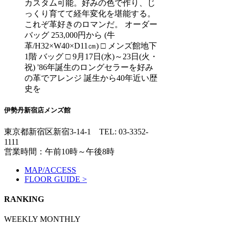
カスタム可能。好みの色で作り、じ
っくり育てて経年変化を堪能する。
これぞ革好きのロマンだ。 オーダー
バッグ 253,000円から (牛
革/H32×W40×D11㎝) □ メンズ館地下
1階 バッグ □ 9月17日(水)～23日(火・
祝) '86年誕生のロングセラーを好み
の革でアレンジ 誕生から40年近い歴
史を
伊勢丹新宿店メンズ館
東京都新宿区新宿3-14-1
TEL: 03-3352-
1111
営業時間：午前10時～午後8時
MAP/ACCESS
FLOOR GUIDE >
RANKING
WEEKLY
MONTHLY