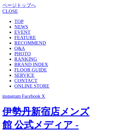
ページトップへ
CLOSE
TOP
NEWS
EVENT
FEATURE
RECOMMEND
Q&A
PHOTO
RANKING
BRAND INDEX
FLOOR GUIDE
SERVICE
CONTACT
ONLINE STORE
instagram
Facebook
X
伊勢丹新宿店メンズ
館 公式メディア -