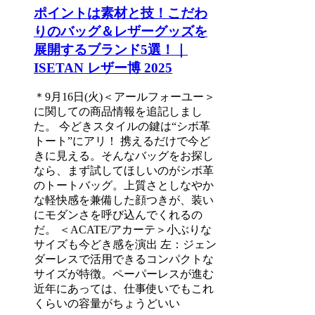
ポイントは素材と技！こだわ
りのバッグ＆レザーグッズを
展開するブランド5選！｜
ISETAN レザー博 2025
＊9月16日(火)＜アールフォーユー＞
に関しての商品情報を追記しまし
た。 今どきスタイルの鍵は“シボ革
トート”にアリ！ 携えるだけで今ど
きに見える。そんなバッグをお探し
なら、まず試してほしいのがシボ革
のトートバッグ。上質さとしなやか
な軽快感を兼備した顔つきが、装い
にモダンさを呼び込んでくれるの
だ。 ＜ACATE/アカーテ＞小ぶりな
サイズも今どき感を演出 左：ジェン
ダーレスで活用できるコンパクトな
サイズが特徴。ペーパーレスが進む
近年にあっては、仕事使いでもこれ
くらいの容量がちょうどいい