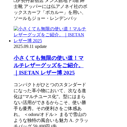
□伊勢丹新宿店 メンズ館地下1階 紳
士靴 アッパーには仏アノネイ社のボ
ックスカーフ「ボカルー」を用い、
ソールもジョー・レンデンバッ
2025.09.11 update
小さくても無限の使い道！マ
ルチレザーグッズをご紹介。
｜ISETAN レザー博 2025
コンパクトがひとつのスタンダード
になった革小物において、次なる進
化は“マルチユース化”。型にはまら
ない活用ができるからこそ、使い勝
手も優秀。その便利さをご体感あ
れ。 ＜odoru/オドル＞ まるで雪山の
ような独特の風合いも魅力 A. クラッ
チバッグ 59,400円 (牛