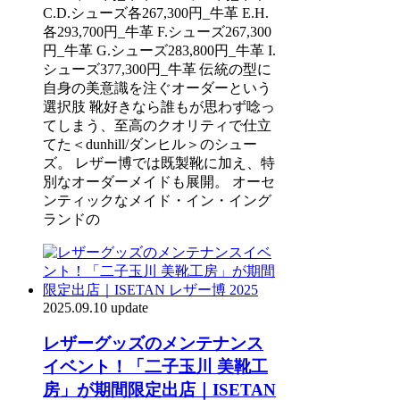
C.D.シューズ各267,300円_牛革 E.H.
各293,700円_牛革 F.シューズ267,300
円_牛革 G.シューズ283,800円_牛革 I.
シューズ377,300円_牛革 伝統の型に
自身の美意識を注ぐオーダーという
選択肢 靴好きなら誰もが思わず唸っ
てしまう、至高のクオリティで仕立
てた＜dunhill/ダンヒル＞のシュー
ズ。 レザー博では既製靴に加え、特
別なオーダーメイドも展開。 オーセ
ンティックなメイド・イン・イング
ランドの
2025.09.10 update
レザーグッズのメンテナンス
イベント！「二子玉川 美靴工
房」が期間限定出店｜ISETAN