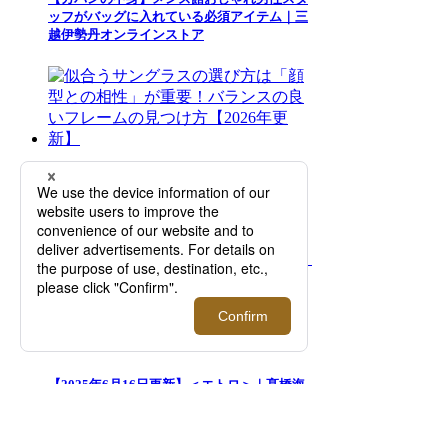
ッフがバッグに入れている必須アイテム｜三
越伊勢丹オンラインストア
似合うサングラスの選び方は「顔型との相
性」が重要！バランスの良いフレームの見つ
け方【2026年更新】
【2025年6月16日更新】＜エトロ＞｜髙橋海
人とのカプセルコレクション「ETRO per
Kaito Takahashi」のポップアップストアをオ
ープン【伊勢丹新宿店】