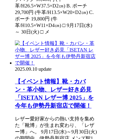
革/H26.5×W37.5×D2㎝) B. ポーチ
29,700円 (牛革/H13.5×W20×D2㎝) C.
ポーチ 19,800円 (牛
革/H10.5×W11×D4㎝) □ 9月17日(水)
～ 30日(火) □ メ
2025.09.10 update
【イベント情報】靴・カバ
ン・革小物、レザー好き必見
「ISETAN レザー博 2025」を
今年も伊勢丹新宿店で開催！
レザー愛好家からの熱い支持を集め
た「靴博」が生まれ変わり、「レザ
ー博」へ。 9月17日(水)～9月30日(火)
の期間中、伊勢丹新宿店 メンズ館1