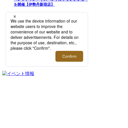
を開催【伊勢丹新宿店】
2026.08.12 - 09.01
＜Re made in tokyo japan＞｜1枚でサマにな
る、夏を品よく快適に過ごすTシャツやカッ
トソーをご紹介！【伊勢丹新宿店】
FEATURE
過去の記事まで読み返したくなる連載記事
を公開中！