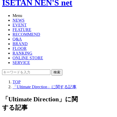
ISETAN NEN'S net
Menu
NEWS
EVENT
FEATURE
RECOMMEND
Q&A
BRAND
FLOOR
RANKING
ONLINE STORE
SERVICE
検索
TOP
「Ultimate Direction」に関する記事
「Ultimate Direction」に関
する記事