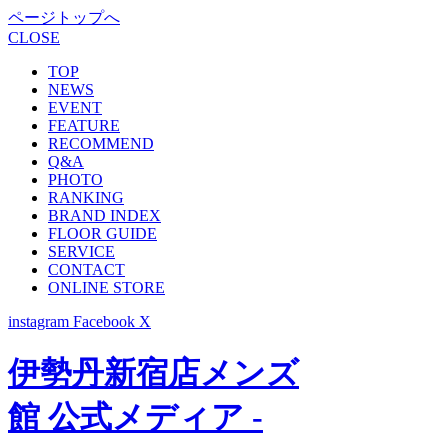
ページトップへ
CLOSE
TOP
NEWS
EVENT
FEATURE
RECOMMEND
Q&A
PHOTO
RANKING
BRAND INDEX
FLOOR GUIDE
SERVICE
CONTACT
ONLINE STORE
instagram
Facebook
X
伊勢丹新宿店メンズ
館 公式メディア -