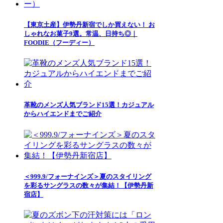
【東京土産】伊勢丹新宿でしか買えない！ お
しゃれなお菓子9選。常温、日持ち◎｜
FOODIE（フーディー）
革靴のメンズ人気ブランド15選！カジュアル
からハイエンドまでご紹介
＜999.9/フォーナインズ＞夏のスタイリング
を彩るサングラスの数々が集結！【伊勢丹新
宿店】