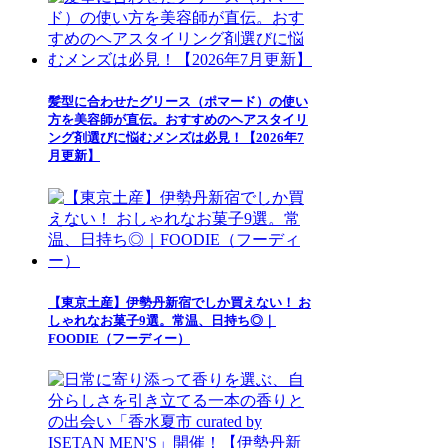
髪型に合わせたグリース（ポマード）の使い
方を美容師が直伝。おすすめのヘアスタイリ
ング剤選びに悩むメンズは必見！【2026年7
月更新】
【東京土産】伊勢丹新宿でしか買えない！ お
しゃれなお菓子9選。常温、日持ち◎｜
FOODIE（フーディー）