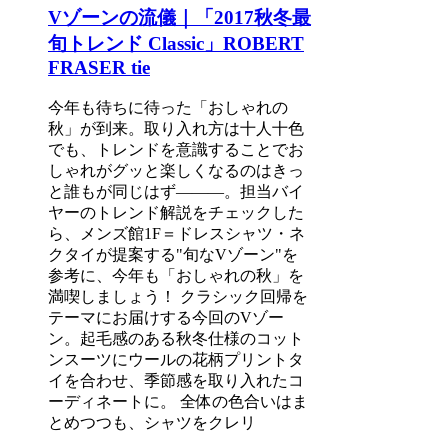
Vゾーンの流儀｜「2017秋冬最
旬トレンド Classic」ROBERT
FRASER tie
今年も待ちに待った「おしゃれの
秋」が到来。取り入れ方は十人十色
でも、トレンドを意識することでお
しゃれがグッと楽しくなるのはきっ
と誰もが同じはず―――。担当バイ
ヤーのトレンド解説をチェックした
ら、メンズ館1F＝ドレスシャツ・ネ
クタイが提案する"旬なVゾーン"を
参考に、今年も「おしゃれの秋」を
満喫しましょう！ クラシック回帰を
テーマにお届けする今回のVゾー
ン。起毛感のある秋冬仕様のコット
ンスーツにウールの花柄プリントタ
イを合わせ、季節感を取り入れたコ
ーディネートに。 全体の色合いはま
とめつつも、シャツをクレリ