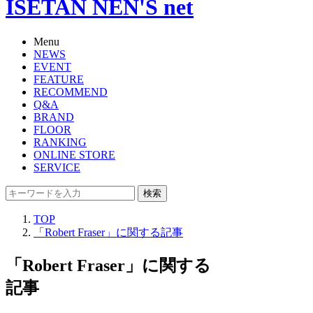
ISETAN NEN'S net
Menu
NEWS
EVENT
FEATURE
RECOMMEND
Q&A
BRAND
FLOOR
RANKING
ONLINE STORE
SERVICE
検索
TOP
「Robert Fraser」に関する記事
「Robert Fraser」に関する
記事