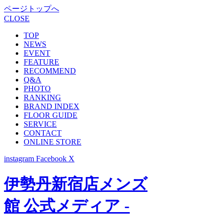
ページトップへ
CLOSE
TOP
NEWS
EVENT
FEATURE
RECOMMEND
Q&A
PHOTO
RANKING
BRAND INDEX
FLOOR GUIDE
SERVICE
CONTACT
ONLINE STORE
instagram
Facebook
X
伊勢丹新宿店メンズ
館 公式メディア -