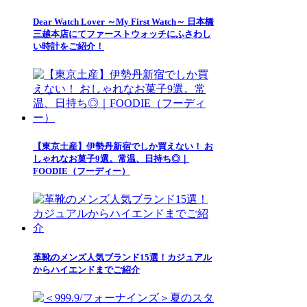
Dear Watch Lover ～My First Watch～ 日本橋
三越本店にてファーストウォッチにふさわし
い時計をご紹介！
【東京土産】伊勢丹新宿でしか買えない！ お
しゃれなお菓子9選。常温、日持ち◎｜
FOODIE（フーディー）
革靴のメンズ人気ブランド15選！カジュアル
からハイエンドまでご紹介