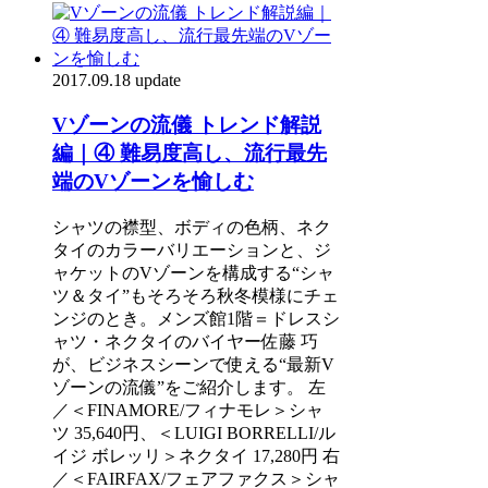
2017.09.18 update
Vゾーンの流儀 トレンド解説
編｜④ 難易度高し、流行最先
端のVゾーンを愉しむ
シャツの襟型、ボディの色柄、ネク
タイのカラーバリエーションと、ジ
ャケットのVゾーンを構成する“シャ
ツ＆タイ”もそろそろ秋冬模様にチェ
ンジのとき。メンズ館1階＝ドレスシ
ャツ・ネクタイのバイヤー佐藤 巧
が、ビジネスシーンで使える“最新V
ゾーンの流儀”をご紹介します。 左
／＜FINAMORE/フィナモレ＞シャ
ツ 35,640円、＜LUIGI BORRELLI/ル
イジ ボレッリ＞ネクタイ 17,280円 右
／＜FAIRFAX/フェアファクス＞シャ