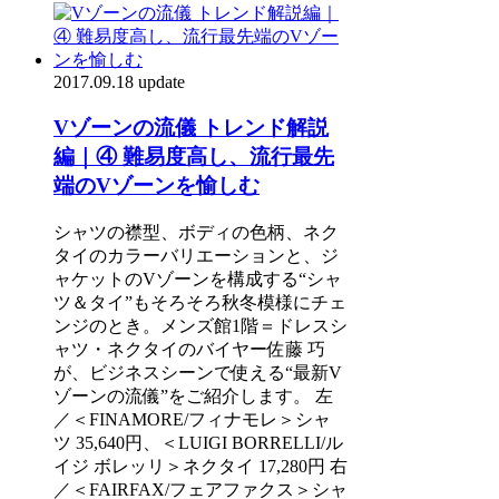
2017.09.18 update
Vゾーンの流儀 トレンド解説
編｜④ 難易度高し、流行最先
端のVゾーンを愉しむ
シャツの襟型、ボディの色柄、ネク
タイのカラーバリエーションと、ジ
ャケットのVゾーンを構成する“シャ
ツ＆タイ”もそろそろ秋冬模様にチェ
ンジのとき。メンズ館1階＝ドレスシ
ャツ・ネクタイのバイヤー佐藤 巧
が、ビジネスシーンで使える“最新V
ゾーンの流儀”をご紹介します。 左
／＜FINAMORE/フィナモレ＞シャ
ツ 35,640円、＜LUIGI BORRELLI/ル
イジ ボレッリ＞ネクタイ 17,280円 右
／＜FAIRFAX/フェアファクス＞シャ