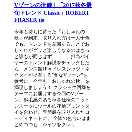
Vゾーンの流儀｜「2017秋冬最
旬トレンド Classic」ROBERT
FRASER tie
今年も待ちに待った「おしゃれの
秋」が到来。取り入れ方は十人十色
でも、トレンドを意識することでお
しゃれがグッと楽しくなるのはきっ
と誰もが同じはず―――。担当バイ
ヤーのトレンド解説をチェックした
ら、メンズ館1F＝ドレスシャツ・ネ
クタイが提案する"旬なVゾーン"を
参考に、今年も「おしゃれの秋」を
満喫しましょう！ クラシック回帰を
テーマにお届けする今回のVゾー
ン。起毛感のある秋冬仕様のコット
ンスーツにウールの花柄プリントタ
イを合わせ、季節感を取り入れたコ
ーディネートに。 全体の色合いはま
とめつつも、シャツをクレリ