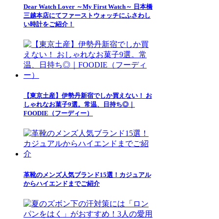
Dear Watch Lover ～My First Watch～ 日本橋
三越本店にてファーストウォッチにふさわし
い時計をご紹介！
【東京土産】伊勢丹新宿でしか買えない！ お
しゃれなお菓子9選。常温、日持ち◎｜
FOODIE（フーディー）
革靴のメンズ人気ブランド15選！カジュアル
からハイエンドまでご紹介