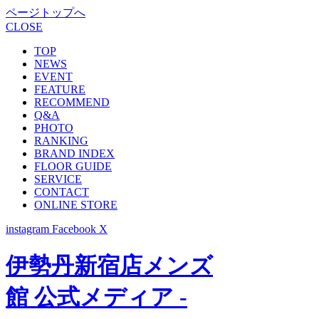
ページトップへ
CLOSE
TOP
NEWS
EVENT
FEATURE
RECOMMEND
Q&A
PHOTO
RANKING
BRAND INDEX
FLOOR GUIDE
SERVICE
CONTACT
ONLINE STORE
instagram
Facebook
X
伊勢丹新宿店メンズ
館 公式メディア -