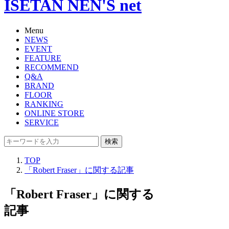
ISETAN NEN'S net
Menu
NEWS
EVENT
FEATURE
RECOMMEND
Q&A
BRAND
FLOOR
RANKING
ONLINE STORE
SERVICE
検索
TOP
「Robert Fraser」に関する記事
「Robert Fraser」に関する
記事