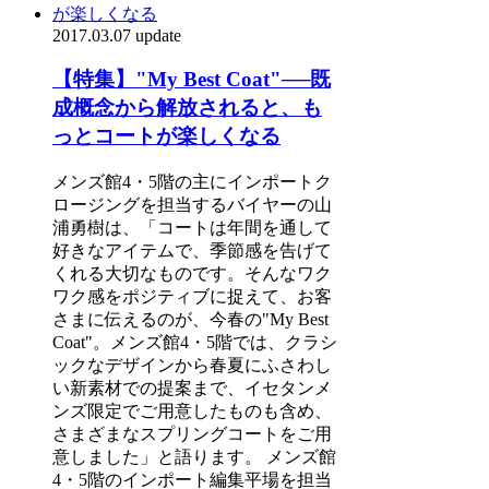
2017.03.07 update
【特集】"My Best Coat"──既
成概念から解放されると、も
っとコートが楽しくなる
メンズ館4・5階の主にインポートク
ロージングを担当するバイヤーの山
浦勇樹は、「コートは年間を通して
好きなアイテムで、季節感を告げて
くれる大切なものです。そんなワク
ワク感をポジティブに捉えて、お客
さまに伝えるのが、今春の"My Best
Coat"。メンズ館4・5階では、クラシ
ックなデザインから春夏にふさわし
い新素材での提案まで、イセタンメ
ンズ限定でご用意したものも含め、
さまざまなスプリングコートをご用
意しました」と語ります。 メンズ館
4・5階のインポート編集平場を担当