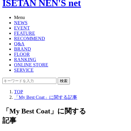
ISETAN NEN'S net
Menu
NEWS
EVENT
FEATURE
RECOMMEND
Q&A
BRAND
FLOOR
RANKING
ONLINE STORE
SERVICE
検索
TOP
「My Best Coat」に関する記事
「My Best Coat」に関する
記事