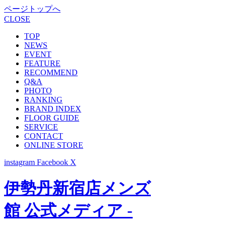
ページトップへ
CLOSE
TOP
NEWS
EVENT
FEATURE
RECOMMEND
Q&A
PHOTO
RANKING
BRAND INDEX
FLOOR GUIDE
SERVICE
CONTACT
ONLINE STORE
instagram
Facebook
X
伊勢丹新宿店メンズ
館 公式メディア -