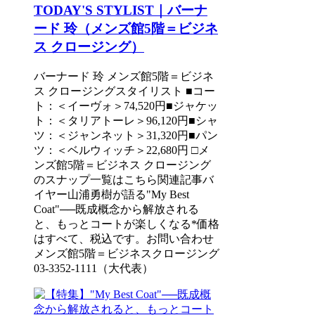
TODAY'S STYLIST｜バーナ
ード 玲（メンズ館5階＝ビジネ
ス クロージング）
バーナード 玲 メンズ館5階＝ビジネ
ス クロージングスタイリスト ■コー
ト：＜イーヴォ＞74,520円■ジャケッ
ト：＜タリアトーレ＞96,120円■シャ
ツ：＜ジャンネット＞31,320円■パン
ツ：＜ベルウィッチ＞22,680円 □メ
ンズ館5階＝ビジネス クロージング
のスナップ一覧はこちら関連記事バ
イヤー山浦勇樹が語る"My Best
Coat"──既成概念から解放される
と、もっとコートが楽しくなる*価格
はすべて、税込です。お問い合わせ
メンズ館5階＝ビジネスクロージング
03-3352-1111（大代表）