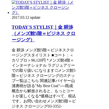
2017.03.12 update
TODAY'S STYLIST｜金 耕渉
（メンズ館5階＝ビジネス クロ
ージング）
金 耕渉 メンズ館5階＝ビジネスクロ
ージングスタイリスト ■コート：＜
カリブロ＞96,120円 *メンズ館4階＝
インターナショナル ラグジュアリー
での取り扱いになります □メンズ館5
階＝ビジネス クロージングのスナッ
プ一覧はこちら 関連記事バイヤー山
浦勇樹が語る"My Best Coat"──既成
概念から解放されると、もっとコー
トが楽しくなる*価格はすべて、税込
です。お問い合わせメンズ館5階＝ビ
ジネス クロージング03-3352-