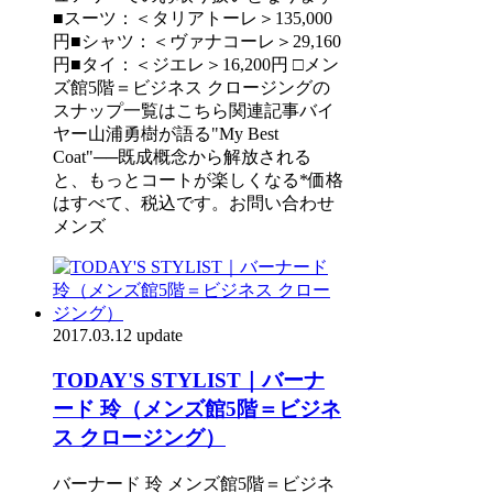
■スーツ：＜タリアトーレ＞135,000
円■シャツ：＜ヴァナコーレ＞29,160
円■タイ：＜ジエレ＞16,200円 □メン
ズ館5階＝ビジネス クロージングの
スナップ一覧はこちら関連記事バイ
ヤー山浦勇樹が語る"My Best
Coat"──既成概念から解放される
と、もっとコートが楽しくなる*価格
はすべて、税込です。お問い合わせ
メンズ
2017.03.12 update
TODAY'S STYLIST｜バーナ
ード 玲（メンズ館5階＝ビジネ
ス クロージング）
バーナード 玲 メンズ館5階＝ビジネ