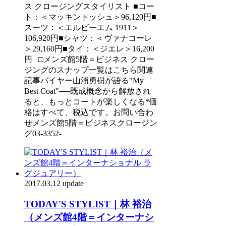
ス クロージングスタイリスト ■コー
ト：＜マッキントッシュ＞96,120円■
スーツ：＜エルビーエム 1911＞
106,920円■シャツ：＜ヴァナコーレ
＞29,160円■タイ：＜ジエレ＞16,200
円 □メンズ館5階＝ビジネス クロー
ジングのスナップ一覧はこちら関連
記事バイヤー山浦勇樹が語る"My
Best Coat"──既成概念から解放され
ると、もっとコートが楽しくなる*価
格はすべて、税込です。お問い合わ
せメンズ館5階＝ビジネスクロージン
グ03-3352-
2017.03.12 update
TODAY'S STYLIST｜林 裕治
（メンズ館4階＝インターナシ