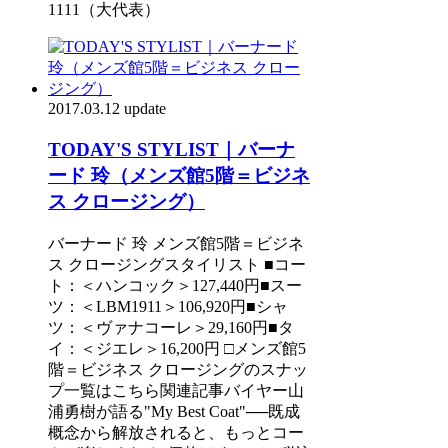
1111（大代表）
2017.03.12 update
TODAY'S STYLIST｜バーナ
ード 玲（メンズ館5階＝ビジネ
ス クロージング）
バーナード 玲 メンズ館5階＝ビジネ
ス クロージングスタイリスト ■コー
ト：＜ハンコック＞127,440円■スー
ツ：＜LBM1911＞106,920円■シャ
ツ：＜ヴァナコーレ＞29,160円■タ
イ：＜ジエレ＞16,200円 □メンズ館5
階＝ビジネス クロージングのスナッ
プ一覧はこちら関連記事バイヤー山
浦勇樹が語る"My Best Coat"──既成
概念から解放されると、もっとコー