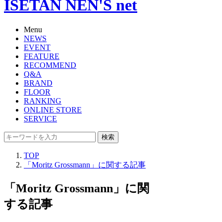
ISETAN NEN'S net
Menu
NEWS
EVENT
FEATURE
RECOMMEND
Q&A
BRAND
FLOOR
RANKING
ONLINE STORE
SERVICE
検索
TOP
「Moritz Grossmann」に関する記事
「Moritz Grossmann」に関
する記事