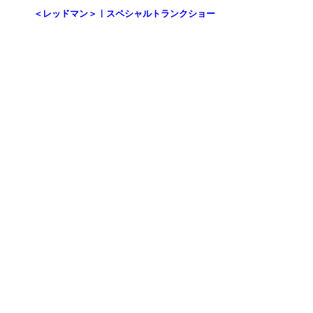
＜レッドマン＞｜スペシャルトランクショー
を開催【伊勢丹新宿店】
2026.08.12 - 09.01
＜Re made in tokyo japan＞｜1枚でサマにな
る、夏を品よく快適に過ごすTシャツやカッ
トソーをご紹介！【伊勢丹新宿店】
FEATURE
過去の記事まで読み返したくなる連載記事
を公開中！