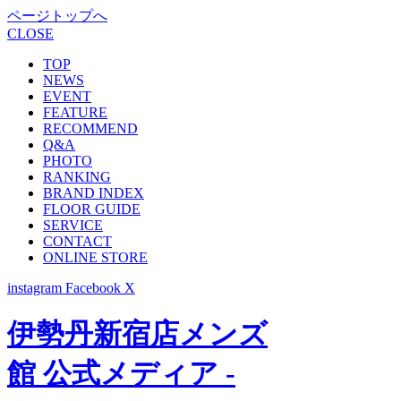
ページトップへ
CLOSE
TOP
NEWS
EVENT
FEATURE
RECOMMEND
Q&A
PHOTO
RANKING
BRAND INDEX
FLOOR GUIDE
SERVICE
CONTACT
ONLINE STORE
instagram
Facebook
X
伊勢丹新宿店メンズ
館 公式メディア -