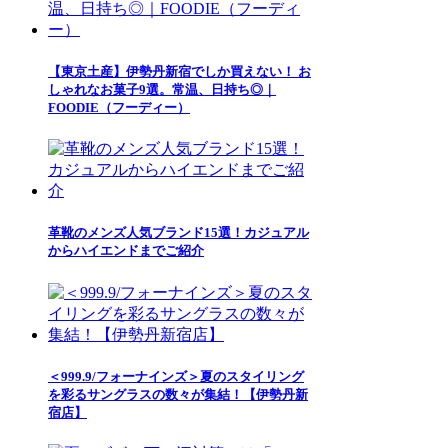
【東京土産】伊勢丹新宿でしか買えない！ お
しゃれなお菓子9選。常温、日持ち◎｜
FOODIE（フーディー）
革靴のメンズ人気ブランド15選！カジュアル
からハイエンドまでご紹介
＜999.9/フォーナインズ＞夏のスタイリング
を彩るサングラスの数々が集結！【伊勢丹新
宿店】