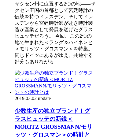
ザクセン州に位置する2つの地――ザ
クセン王国の首都として宮廷時計の
伝統を持つドレスデン、そしてドレ
スデンから宮廷時計師が赴き時計製
造が産業として発展を遂げたグラス
ヒュッテだろう。 今回、この2つの
地で生まれた＜ラング＆ハイネ＞と
＜モリッツ・グロスマン＞を特集。
同じドイツにあるがゆえ、共通する
部分もありながら
2019.03.02 update
少数生産の独立ブランド！グ
ラスヒュッテの新鋭＜
MORITZ GROSSMANN/モリ
ッツ・グロスマン＞の時計と