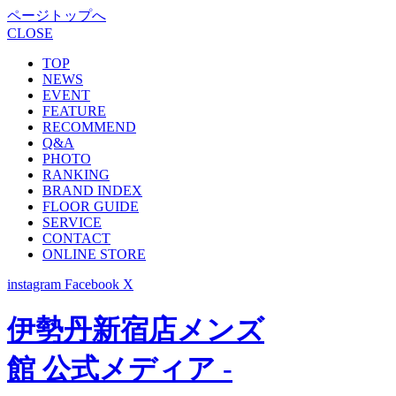
ページトップへ
CLOSE
TOP
NEWS
EVENT
FEATURE
RECOMMEND
Q&A
PHOTO
RANKING
BRAND INDEX
FLOOR GUIDE
SERVICE
CONTACT
ONLINE STORE
instagram
Facebook
X
伊勢丹新宿店メンズ
館 公式メディア -