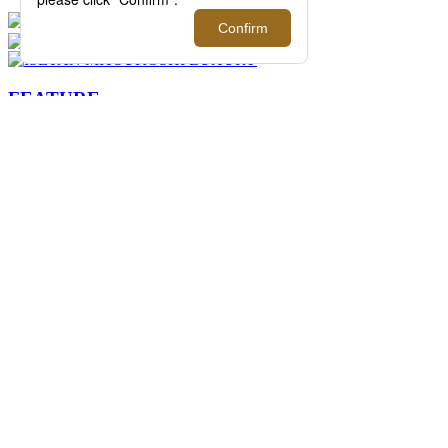
FEATURE
過去の記事まで読み返したくなる連載記事
を公開中！
2026.08.07 update
ISETAN MEN'S net ウィークリートピック
ス 5
イセタンメンズネットの今週のトピックス
をまとめた「ISETAN MEN'S net ウィーク
リートピックス 5」。伊勢丹新宿店メンズ
館を中心に新宿店を取り巻く旬な情報をイ
セタンメンズネット編集者がピックアップ
してお届けします。