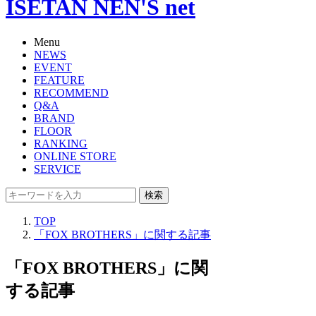
ISETAN NEN'S net
Menu
NEWS
EVENT
FEATURE
RECOMMEND
Q&A
BRAND
FLOOR
RANKING
ONLINE STORE
SERVICE
検索
TOP
「FOX BROTHERS」に関する記事
「FOX BROTHERS」に関
する記事