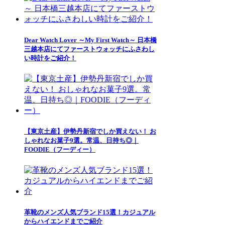
Dear Watch Lover ～My First Watch～ 日本橋
三越本店にてファーストウォッチにふさわし
い時計をご紹介！
【東京土産】伊勢丹新宿でしか買えない！ お
しゃれなお菓子9選。常温、日持ち◎｜
FOODIE（フーディー）
革靴のメンズ人気ブランド15選！カジュアル
からハイエンドまでご紹介