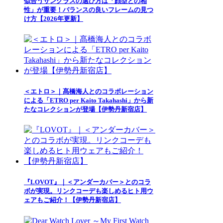
似合うサングラスの選び方は「顔型との相
性」が重要！バランスの良いフレームの見つ
け方【2026年更新】
＜エトロ＞｜髙橋海人とのコラボレーション
による「ETRO per Kaito Takahashi」から新
たなコレクションが登場【伊勢丹新宿店】
『LOVOT』｜＜アンダーカバー＞とのコラ
ボが実現。リンクコーデも楽しめるヒト用ウ
ェアもご紹介！【伊勢丹新宿店】