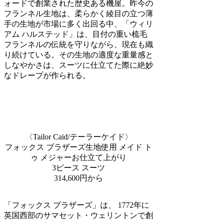
ォードで創業された歴史ある機屋。昨今の
フランネル生地は、柔らかく綾目の立つ薄
手の生地が市場に多く出回る中、「ウィリ
アム ハルステッド」は、目付の重い梳毛
フランネルの伝統を守りながら、現在も織
り続けている。その生地の適度な重量感と
しなやかさは、スーツに仕立てた際に絶妙
なドレープが作られる。
〈Tailor Caid/テーラーケイド〉
フォックス ブラザーズ生地使用 メイド ト
ゥ メジャーお仕立て上がり
3ピース スーツ
314,600円から
「フォックス ブラザーズ」は、 1772年に
英国西部のサマセット・ウェリントンで創