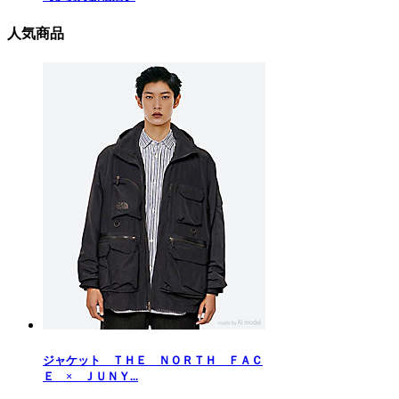
人気商品
ジャケット ＴＨＥ ＮＯＲＴＨ ＦＡＣ
Ｅ × ＪＵＮＹ...