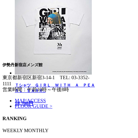
伊勢丹新宿店メンズ館
東京都新宿区新宿3-14-1
TEL: 03-3352-
1111
Ｔシャツ ＧＩＲＬ ＷＩＴＨ Ａ ＰＥＡ
営業時間：午前10時～午後8時
ＲＬ ＥＡＲＲ...
MAP/ACCESS
18,700円
FLOOR GUIDE >
RANKING
WEEKLY
MONTHLY