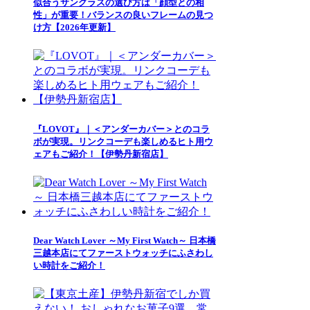
似合うサングラスの選び方は「顔型との相
性」が重要！バランスの良いフレームの見つ
け方【2026年更新】
『LOVOT』｜＜アンダーカバー＞とのコラ
ボが実現。リンクコーデも楽しめるヒト用ウ
ェアもご紹介！【伊勢丹新宿店】
Dear Watch Lover ～My First Watch～ 日本橋
三越本店にてファーストウォッチにふさわし
い時計をご紹介！