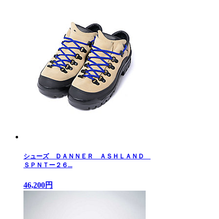
シューズ ＤＡＮＮＥＲ ＡＳＨＬＡＮＤ
ＳＰＮＴー２６...
46,200円