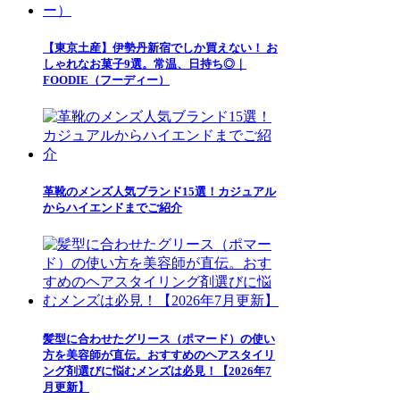
【東京土産】伊勢丹新宿でしか買えない！ お
しゃれなお菓子9選。常温、日持ち◎｜
FOODIE（フーディー）
革靴のメンズ人気ブランド15選！カジュアル
からハイエンドまでご紹介
髪型に合わせたグリース（ポマード）の使い
方を美容師が直伝。おすすめのヘアスタイリ
ング剤選びに悩むメンズは必見！【2026年7
月更新】