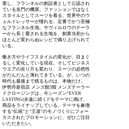
業し、フランネルの創設者として公認され
ている名門の機屋。ファッションではなく
スタイルとしてスーツを着る、世界中のウ
ェルドレッサーが憧れる、定番でかつ至極
なフランネル生地。サヴィルロウのテーラ
ーから長く愛される生地を、創業当初から
ほとんど変わらぬレシピで織り上げられて
いる。
働き方やライフスタイルの変化が、目まぐ
るしく変化している現在。そしてビジネス
ウエアの在り方も変わり、スーツの必然性
がだんだんと薄れてきている。が、いつの
時代も最後まで残るものは、本物だけ。
伊勢丹新宿店 メンズ館5階 メンズテーラー
ドクロージングは、今シーズン“EVER
LASTING(永遠に続く)”をテーマに掲げ、
商品をライナップしている。テーマを象徴
する“伝統”と“王道”のモノづくりにフォー
カスされたプロモーションに、ぜひご注目
いただきたい。