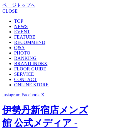
ページトップへ
CLOSE
TOP
NEWS
EVENT
FEATURE
RECOMMEND
Q&A
PHOTO
RANKING
BRAND INDEX
FLOOR GUIDE
SERVICE
CONTACT
ONLINE STORE
instagram
Facebook
X
伊勢丹新宿店メンズ
館 公式メディア -