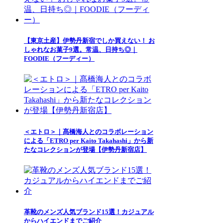
【東京土産】伊勢丹新宿でしか買えない！ お
しゃれなお菓子9選。常温、日持ち◎｜
FOODIE（フーディー）
＜エトロ＞｜髙橋海人とのコラボレーション
による「ETRO per Kaito Takahashi」から新
たなコレクションが登場【伊勢丹新宿店】
革靴のメンズ人気ブランド15選！カジュアル
からハイエンドまでご紹介