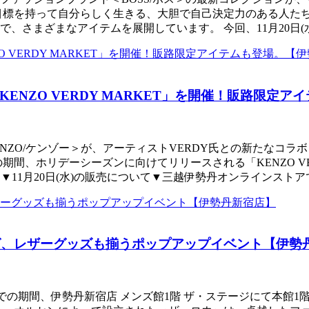
目標を持って自分らしく生きる、大胆で自己決定力のある人た
さまざまなアイテムを展開しています。 今回、11月20日(水
NZO VERDY MARKET」を開催！販路限定
NZO/ケンゾー＞が、アーティストVERDY氏との新たなコラ
火)の期間、ホリデーシーズンに向けてリリースされる「KENZO V
ら ▼11月20日(水)の販売について▼三越伊勢丹オンラインストア
ッグ、レザーグッズも揃うポップアップイベント【伊勢
3日(火)までの期間、伊勢丹新宿店 メンズ館1階 ザ・ステージにて