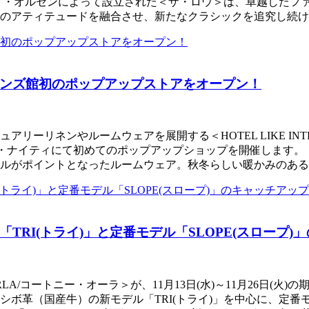
ケイト・オルセンによって設立された＜ザ・ロウ＞は、卓越した
のアティテュードを融合させ、新たなクラシックを追究し続けて
ンズ館初のポップアップストアをオープン！
リネンやルームウェアを展開する＜HOTEL LIKE INTERI
靴下・ナイティにて初めてのポップアップショップを開催します
ルがポイントとなったルームウェア。秋冬らしい暖かみのある
TRI(トライ)」と定番モデル「SLOPE(スロープ
LA/コートニー・オーラ＞が、11月13日(水)～11月26日(火
革（国産牛）の新モデル「TRI(トライ)」を中心に、定番モデ