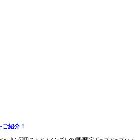
をご紹介！
、イセタン羽田ストア（メンズ）の期間限定ポップアップショ