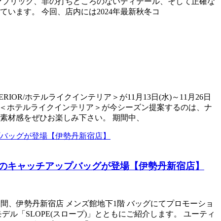
ファブリック、非の打ちどころのないディテール、そして正確な
います。 今回、店内には2024年最新秋冬コ
OR/ホテルライクインテリア＞が11月13日(水)～11月26日
。 ＜ホテルライクインテリア＞が今シーズン提案するのは、ナ
素材感をぜひお楽しみ下さい。 期間中、
)」のキャッチアップバッグが登場【伊勢丹新宿店】
)の期間、伊勢丹新宿店 メンズ館地下1階 バッグにてプロモーショ
ル「SLOPE(スロープ)」とともにご紹介します。 ユーティ