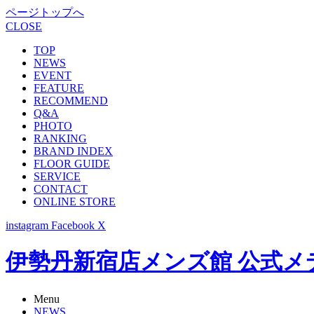
ページトップへ
CLOSE
TOP
NEWS
EVENT
FEATURE
RECOMMEND
Q&A
PHOTO
RANKING
BRAND INDEX
FLOOR GUIDE
SERVICE
CONTACT
ONLINE STORE
instagram
Facebook
X
伊勢丹新宿店メンズ館 公式メディア -
Menu
NEWS