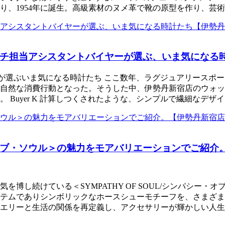
り、1954年に誕生。高級素材のヌメ革で靴の原型を作り、芸
チ担当アシスタントバイヤーが選ぶ、いま気になる
バイヤーが選ぶいま気になる時計たち ここ数年、ラグジュアリー
自然な消費行動となった。そうした中、伊勢丹新宿店のウォッ
 Buyer K 計算しつくされたような、シンプルで繊細なデ
ブ・ソウル＞の魅力をモアバリエーションでご紹介
博し続けている＜SYMPATHY OF SOUL/シンパシー・オブ
テムでありシンボリックなホースシューモチーフを、さまざま
エリーと生活の関係を再定義し、アクセサリーが輝かしい人生