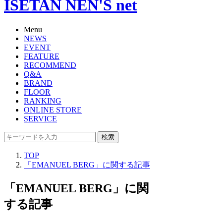
ISETAN NEN'S net
Menu
NEWS
EVENT
FEATURE
RECOMMEND
Q&A
BRAND
FLOOR
RANKING
ONLINE STORE
SERVICE
検索
TOP
「EMANUEL BERG」に関する記事
「EMANUEL BERG」に関
する記事