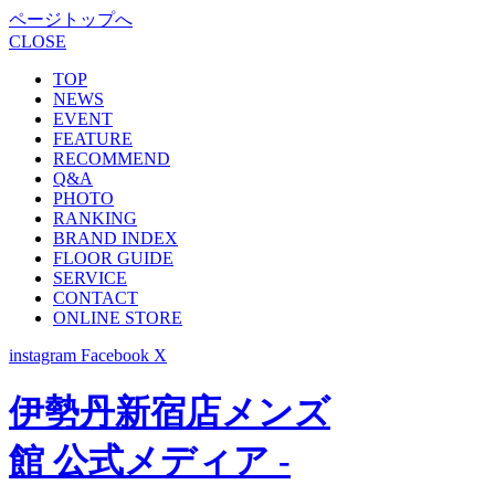
ページトップへ
CLOSE
TOP
NEWS
EVENT
FEATURE
RECOMMEND
Q&A
PHOTO
RANKING
BRAND INDEX
FLOOR GUIDE
SERVICE
CONTACT
ONLINE STORE
instagram
Facebook
X
伊勢丹新宿店メンズ
館 公式メディア -