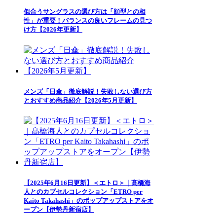
似合うサングラスの選び方は「顔型との相
性」が重要！バランスの良いフレームの見つ
け方【2026年更新】
メンズ「日傘」徹底解説！失敗しない選び方
とおすすめ商品紹介【2026年5月更新】
【2025年6月16日更新】＜エトロ＞｜髙橋海
人とのカプセルコレクション「ETRO per
Kaito Takahashi」のポップアップストアをオ
ープン【伊勢丹新宿店】