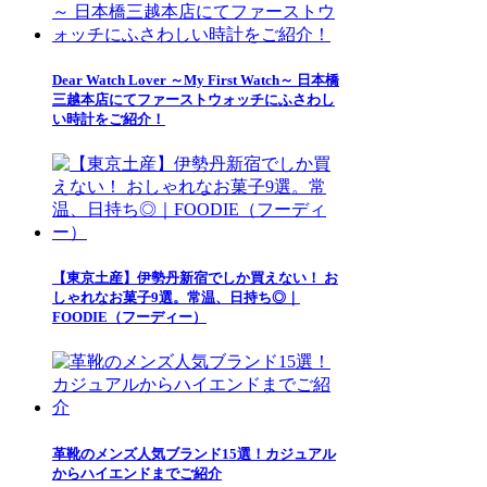
Dear Watch Lover ～My First Watch～ 日本橋
三越本店にてファーストウォッチにふさわし
い時計をご紹介！
【東京土産】伊勢丹新宿でしか買えない！ お
しゃれなお菓子9選。常温、日持ち◎｜
FOODIE（フーディー）
革靴のメンズ人気ブランド15選！カジュアル
からハイエンドまでご紹介