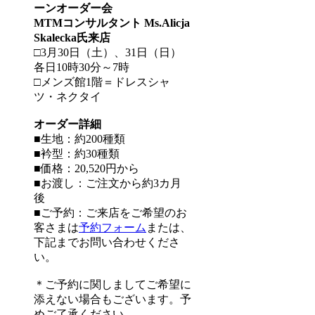
ーンオーダー会
MTMコンサルタント Ms.Alicja
Skalecka氏来店
□3月30日（土）、31日（日）
各日10時30分～7時
□メンズ館1階＝ドレスシャ
ツ・ネクタイ
オーダー詳細
■生地：約200種類
■衿型：約30種類
■価格：20,520円から
■お渡し：ご注文から約3カ月
後
■ご予約：ご来店をご希望のお
客さまは
予約フォーム
または、
下記までお問い合わせくださ
い。
＊ご予約に関しましてご希望に
添えない場合もございます。予
めご了承ください。