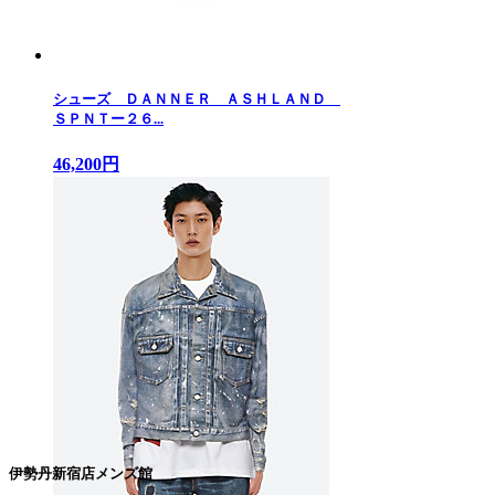
シューズ ＤＡＮＮＥＲ ＡＳＨＬＡＮＤ
ＳＰＮＴー２６...
46,200円
伊勢丹新宿店メンズ館