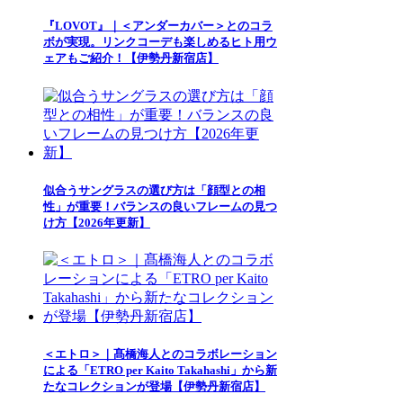
『LOVOT』｜＜アンダーカバー＞とのコラ
ボが実現。リンクコーデも楽しめるヒト用ウ
ェアもご紹介！【伊勢丹新宿店】
似合うサングラスの選び方は「顔型との相
性」が重要！バランスの良いフレームの見つ
け方【2026年更新】
＜エトロ＞｜髙橋海人とのコラボレーション
による「ETRO per Kaito Takahashi」から新
たなコレクションが登場【伊勢丹新宿店】