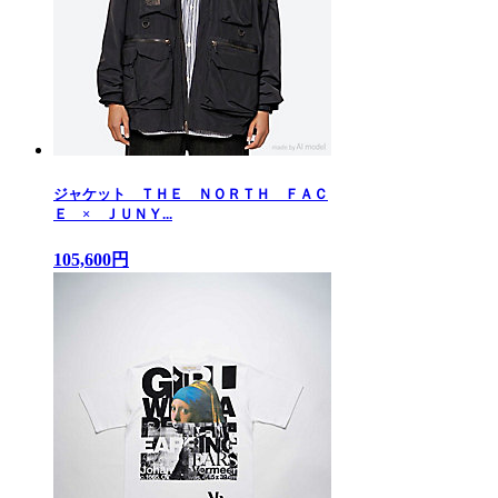
ジャケット ＴＨＥ ＮＯＲＴＨ ＦＡＣ
Ｅ × ＪＵＮＹ...
105,600円