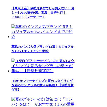
【東京土産】伊勢丹新宿でしか買えない！ お
しゃれなお菓子9選。常温、日持ち◎｜
FOODIE（フーディー）
革靴のメンズ人気ブランド15選！カジュアル
からハイエンドまでご紹介
＜999.9/フォーナインズ＞夏のスタイリング
を彩るサングラスの数々が集結！【伊勢丹新
宿店】