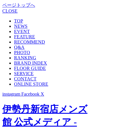
ページトップへ
CLOSE
TOP
NEWS
EVENT
FEATURE
RECOMMEND
Q&A
PHOTO
RANKING
BRAND INDEX
FLOOR GUIDE
SERVICE
CONTACT
ONLINE STORE
instagram
Facebook
X
伊勢丹新宿店メンズ
館 公式メディア -