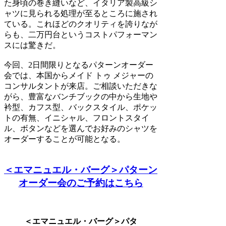
た身頃の巻き縫いなど、イタリア製高級シ
ャツに見られる処理が至るところに施され
ている。これほどのクオリティを誇りなが
らも、二万円台というコストパフォーマン
スには驚きだ。
今回、2日間限りとなるパターンオーダー
会では、本国からメイド トゥ メジャーの
コンサルタントが来店。ご相談いただきな
がら、豊富なバンチブックの中から生地や
衿型、カフス型、バックスタイル、ポケッ
トの有無、イニシャル、フロントスタイ
ル、ボタンなどを選んでお好みのシャツを
オーダーすることが可能となる。
＜エマニュエル・バーグ＞パターン
オーダー会のご予約はこちら
＜エマニュエル・バーグ＞パタ