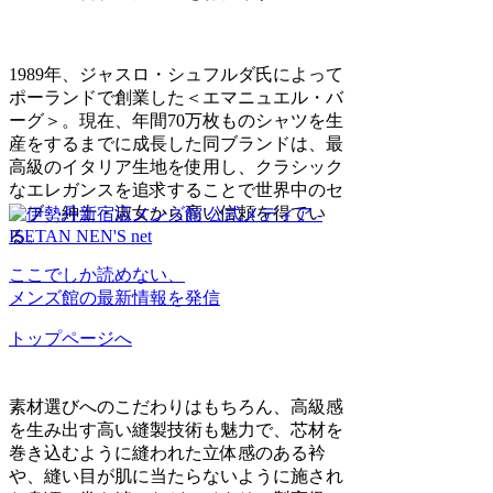
1989年、ジャスロ・シュフルダ氏によって
ポーランドで創業した＜エマニュエル・バ
ーグ＞。現在、年間70万枚ものシャツを生
産をするまでに成長した同ブランドは、最
高級のイタリア生地を使用し、クラシック
なエレガンスを追求することで世界中のセ
レブ、紳士・淑女から高い信頼を得てい
る。
ここでしか読めない、
メンズ館の最新情報を発信
トップページへ
素材選びへのこだわりはもちろん、高級感
を生み出す高い縫製技術も魅力で、芯材を
巻き込むように縫われた立体感のある衿
や、縫い目が肌に当たらないように施され