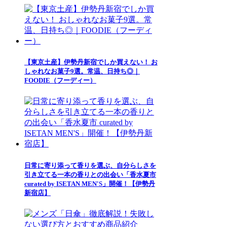
【東京土産】伊勢丹新宿でしか買えない！ お
しゃれなお菓子9選。常温、日持ち◎｜
FOODIE（フーディー）
日常に寄り添って香りを選ぶ、自分らしさを
引き立てる一本の香りとの出会い「香水夏市
curated by ISETAN MEN'S」開催！【伊勢丹
新宿店】