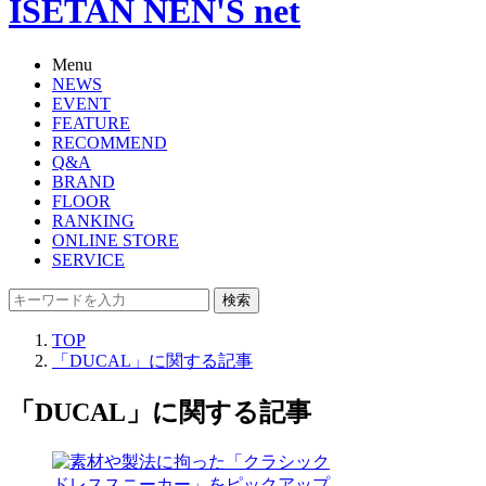
ISETAN NEN'S net
Menu
NEWS
EVENT
FEATURE
RECOMMEND
Q&A
BRAND
FLOOR
RANKING
ONLINE STORE
SERVICE
検索
TOP
「DUCAL」に関する記事
「DUCAL」に関する記事