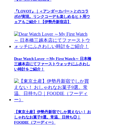
『LOVOT』｜＜アンダーカバー＞とのコラ
ボが実現。リンクコーデも楽しめるヒト用ウ
ェアもご紹介！【伊勢丹新宿店】
Dear Watch Lover ～My First Watch～ 日本橋
三越本店にてファーストウォッチにふさわし
い時計をご紹介！
【東京土産】伊勢丹新宿でしか買えない！ お
しゃれなお菓子9選。常温、日持ち◎｜
FOODIE（フーディー）