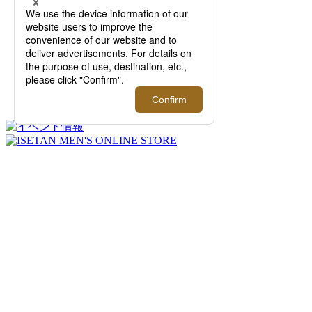
2026.08.12 - 09.01
＜Re made in tokyo japan＞｜1枚でサマにな
る、夏を品よく快適に過ごすTシャツやカッ
トソーをご紹介！【伊勢丹新宿店】
FEATURE
過去の記事まで読み返したくなる連載記事
を公開中！
2026.08.07 update
ISETAN MEN'S net ウィークリートピック