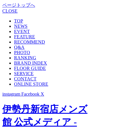
ページトップへ
CLOSE
TOP
NEWS
EVENT
FEATURE
RECOMMEND
Q&A
PHOTO
RANKING
BRAND INDEX
FLOOR GUIDE
SERVICE
CONTACT
ONLINE STORE
instagram
Facebook
X
伊勢丹新宿店メンズ
館 公式メディア -