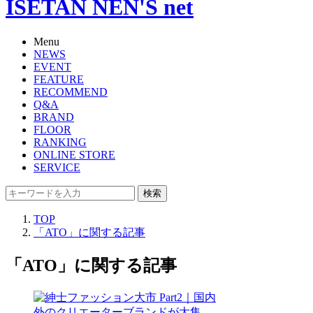
ISETAN NEN'S net
Menu
NEWS
EVENT
FEATURE
RECOMMEND
Q&A
BRAND
FLOOR
RANKING
ONLINE STORE
SERVICE
検索
TOP
「ATO」に関する記事
「ATO」に関する記事