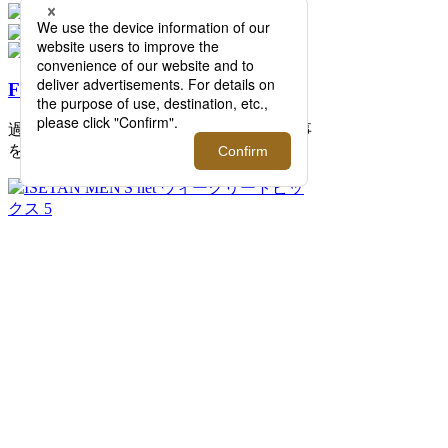
FEATURE
過去の記事まで読み返したくなる連載記事
を公開中！
2026.08.07 update
ISETAN MEN'S net ウィークリートピック
ス 5
イセタンメンズネットの今週のトピックス
をまとめた「ISETAN MEN'S net ウィーク
リートピックス 5」。伊勢丹新宿店メンズ
館を中心に新宿店を取り巻く旬な情報をイ
セタンメンズネット編集者がピックアップ
してお届けします。