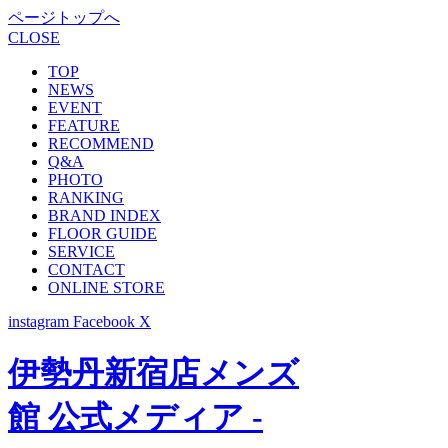
ページトップへ
CLOSE
TOP
NEWS
EVENT
FEATURE
RECOMMEND
Q&A
PHOTO
RANKING
BRAND INDEX
FLOOR GUIDE
SERVICE
CONTACT
ONLINE STORE
instagram
Facebook
X
伊勢丹新宿店メンズ
館 公式メディア -