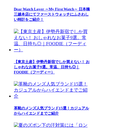
Dear Watch Lover ～My First Watch～ 日本橋
三越本店にてファーストウォッチにふさわし
い時計をご紹介！
【東京土産】伊勢丹新宿でしか買えない！ お
しゃれなお菓子9選。常温、日持ち◎｜
FOODIE（フーディー）
革靴のメンズ人気ブランド15選！カジュアル
からハイエンドまでご紹介