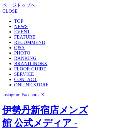
ページトップへ
CLOSE
TOP
NEWS
EVENT
FEATURE
RECOMMEND
Q&A
PHOTO
RANKING
BRAND INDEX
FLOOR GUIDE
SERVICE
CONTACT
ONLINE STORE
instagram
Facebook
X
伊勢丹新宿店メンズ
館 公式メディア -