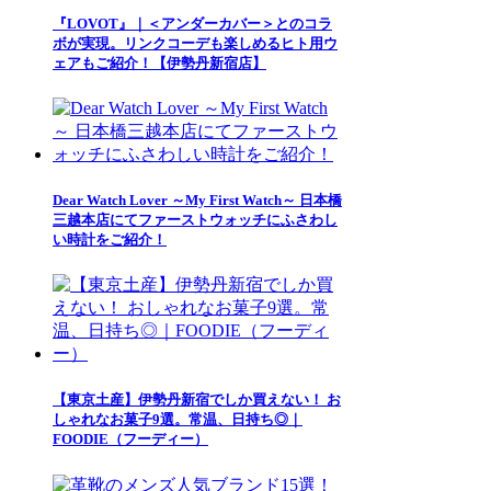
『LOVOT』｜＜アンダーカバー＞とのコラ
ボが実現。リンクコーデも楽しめるヒト用ウ
ェアもご紹介！【伊勢丹新宿店】
Dear Watch Lover ～My First Watch～ 日本橋
三越本店にてファーストウォッチにふさわし
い時計をご紹介！
【東京土産】伊勢丹新宿でしか買えない！ お
しゃれなお菓子9選。常温、日持ち◎｜
FOODIE（フーディー）