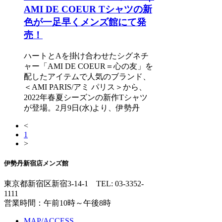
AMI DE COEUR Tシャツの新
色が一足早くメンズ館にて発
売！
ハートとAを掛け合わせたシグネチ
ャー「AMI DE COEUR＝心の友」を
配したアイテムで人気のブランド、
＜AMI PARIS/アミ パリス＞から、
2022年春夏シーズンの新作Tシャツ
が登場。2月9日(水)より、伊勢丹
<
1
>
伊勢丹新宿店メンズ館
東京都新宿区新宿3-14-1
TEL: 03-3352-
1111
営業時間：午前10時～午後8時
MAP/ACCESS