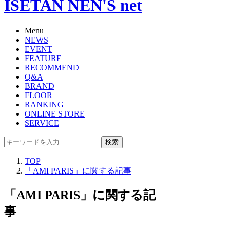
ISETAN NEN'S net
Menu
NEWS
EVENT
FEATURE
RECOMMEND
Q&A
BRAND
FLOOR
RANKING
ONLINE STORE
SERVICE
検索
TOP
「AMI PARIS」に関する記事
「AMI PARIS」に関する記
事