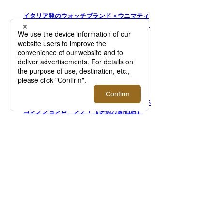
イタリア発のウォッチブランド＜ウニマティ
ック＞がメンズ館1Fでポップアップを開催！
【伊勢丹新宿店】
2026.08.12 - 08.18
＜バウルズ＞「PERFECT DAY」 2026年秋冬
コレクションローンチ！【伊勢丹新宿店】
2026.08.12 - 08.25
＜レッドマン＞｜スペシャルトランクショー
を開催【伊勢丹新宿店】