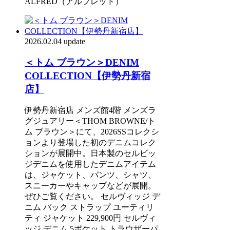
ALFRED（アルフレッド）
2026.02.04 update
＜トム ブラウン＞DENIM
COLLECTION【伊勢丹新宿
店】
伊勢丹新宿店 メンズ館4階 メンズラ
グジュアリー＜THOM BROWNE/ト
ム ブラウン＞にて、2026SSコレクシ
ョンより登場した初のデニムコレク
ションが展開中。日本製のセルビッ
ジデニムを使用したデニムアイテム
は、ジャケット、パンツ、シャツ、
スニーカーやキャップなどが展開。
ぜひご覧ください。 セルヴィッジ デ
ニム バック ストラップ ユーティリ
ティ ジャケット 229,900円 セルヴィ
ッジ デニム 5ポケット トラウザーパ