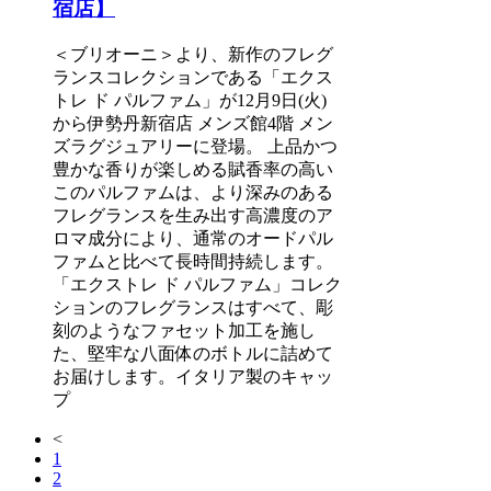
宿店】
＜ブリオーニ＞より、新作のフレグ
ランスコレクションである「エクス
トレ ド パルファム」が12月9日(火)
から伊勢丹新宿店 メンズ館4階 メン
ズラグジュアリーに登場。 上品かつ
豊かな香りが楽しめる賦香率の高い
このパルファムは、より深みのある
フレグランスを生み出す高濃度のア
ロマ成分により、通常のオードパル
ファムと比べて長時間持続します。
「エクストレ ド パルファム」コレク
ションのフレグランスはすべて、彫
刻のようなファセット加工を施し
た、堅牢な八面体のボトルに詰めて
お届けします。イタリア製のキャッ
プ
<
1
2