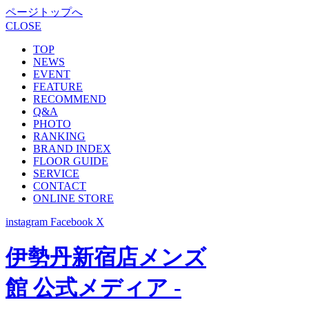
ページトップへ
CLOSE
TOP
NEWS
EVENT
FEATURE
RECOMMEND
Q&A
PHOTO
RANKING
BRAND INDEX
FLOOR GUIDE
SERVICE
CONTACT
ONLINE STORE
instagram
Facebook
X
伊勢丹新宿店メンズ
館 公式メディア -