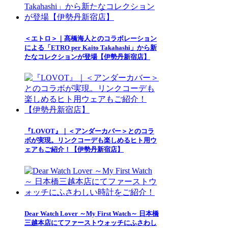
＜エトロ＞｜髙橋海人とのコラボレーション
による「ETRO per Kaito Takahashi」から新
たなコレクションが登場【伊勢丹新宿店】
『LOVOT』｜＜アンダーカバー＞とのコラ
ボが実現。リンクコーデも楽しめるヒト用ウ
ェアもご紹介！【伊勢丹新宿店】
Dear Watch Lover ～My First Watch～ 日本橋
三越本店にてファーストウォッチにふさわし