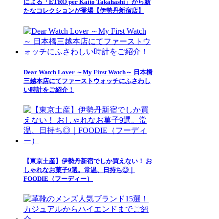
による「ETRO per Kaito Takahashi」から新
たなコレクションが登場【伊勢丹新宿店】
Dear Watch Lover ～My First Watch～ 日本橋
三越本店にてファーストウォッチにふさわし
い時計をご紹介！
【東京土産】伊勢丹新宿でしか買えない！ お
しゃれなお菓子9選。常温、日持ち◎｜
FOODIE（フーディー）