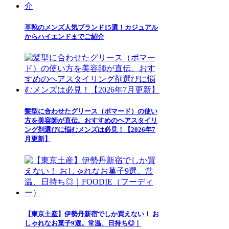
革靴のメンズ人気ブランド15選！カジュアル
からハイエンドまでご紹介
髪型に合わせたグリース（ポマード）の使い
方を美容師が直伝。おすすめのヘアスタイリ
ング剤選びに悩むメンズは必見！【2026年7
月更新】
【東京土産】伊勢丹新宿でしか買えない！ お
しゃれなお菓子9選。常温、日持ち◎｜