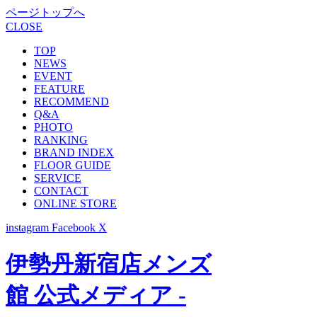
ページトップへ
CLOSE
TOP
NEWS
EVENT
FEATURE
RECOMMEND
Q&A
PHOTO
RANKING
BRAND INDEX
FLOOR GUIDE
SERVICE
CONTACT
ONLINE STORE
instagram
Facebook
X
伊勢丹新宿店メンズ
館 公式メディア -