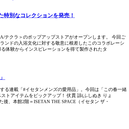
れた特別なコレクションを発売！
TEKLA/テクラ＞のポップアップストアがオープンします。 今回ご
ランドの入浴文化に対する敬意に根差したこのコラボレーシ
帰る体験からインスピレーションを得て製作されたタ
」
する連載「#イセタンメンズの愛用品」。今回は「この春一緒
トアイテムをピックアップ！ 伏貫 諒(ふしぬき りょ
館2階＝ISETAN THE SPACE（イセタン ザ・