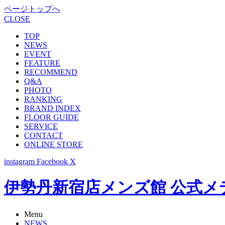
ページトップへ
CLOSE
TOP
NEWS
EVENT
FEATURE
RECOMMEND
Q&A
PHOTO
RANKING
BRAND INDEX
FLOOR GUIDE
SERVICE
CONTACT
ONLINE STORE
instagram
Facebook
X
伊勢丹新宿店メンズ館 公式メディア -
Menu
NEWS