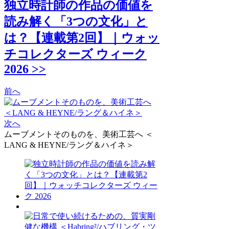
独立時計師の作品の価値を
読み解く「3つの文化」と
は？【連載第2回】｜ウォッ
チコレクターズ ウィーク
2026 >>
前へ
次へ
ムーブメントそのものを、美術工芸へ ＜
LANG & HEYNE/ラング＆ハイネ＞