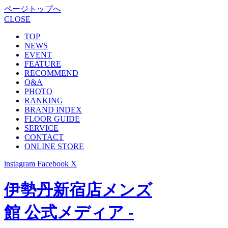
ページトップへ
CLOSE
TOP
NEWS
EVENT
FEATURE
RECOMMEND
Q&A
PHOTO
RANKING
BRAND INDEX
FLOOR GUIDE
SERVICE
CONTACT
ONLINE STORE
instagram
Facebook
X
伊勢丹新宿店メンズ
館 公式メディア -