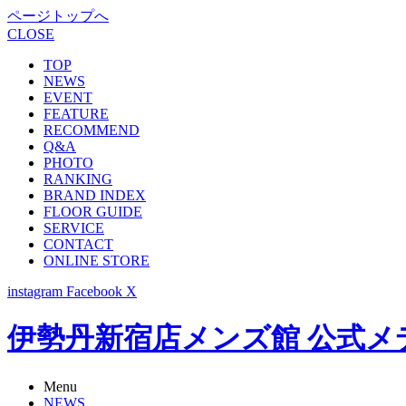
ページトップへ
CLOSE
TOP
NEWS
EVENT
FEATURE
RECOMMEND
Q&A
PHOTO
RANKING
BRAND INDEX
FLOOR GUIDE
SERVICE
CONTACT
ONLINE STORE
instagram
Facebook
X
伊勢丹新宿店メンズ館 公式メディア -
Menu
NEWS