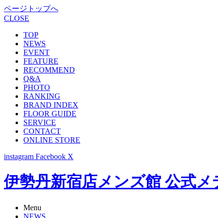
ページトップへ
CLOSE
TOP
NEWS
EVENT
FEATURE
RECOMMEND
Q&A
PHOTO
RANKING
BRAND INDEX
FLOOR GUIDE
SERVICE
CONTACT
ONLINE STORE
instagram
Facebook
X
伊勢丹新宿店メンズ館 公式メディア -
Menu
NEWS