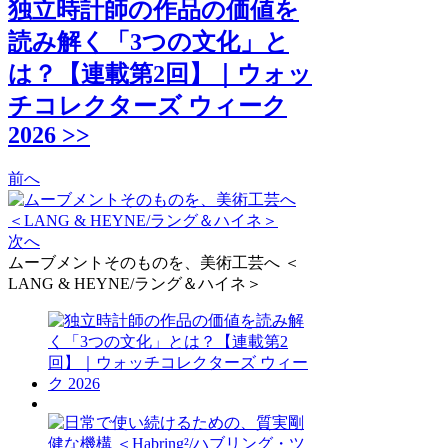
独立時計師の作品の価値を
読み解く「3つの文化」と
は？【連載第2回】｜ウォッ
チコレクターズ ウィーク
2026 >>
前へ
次へ
ムーブメントそのものを、美術工芸へ ＜
LANG & HEYNE/ラング＆ハイネ＞