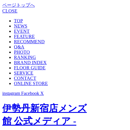
ページトップへ
CLOSE
TOP
NEWS
EVENT
FEATURE
RECOMMEND
Q&A
PHOTO
RANKING
BRAND INDEX
FLOOR GUIDE
SERVICE
CONTACT
ONLINE STORE
instagram
Facebook
X
伊勢丹新宿店メンズ
館 公式メディア -