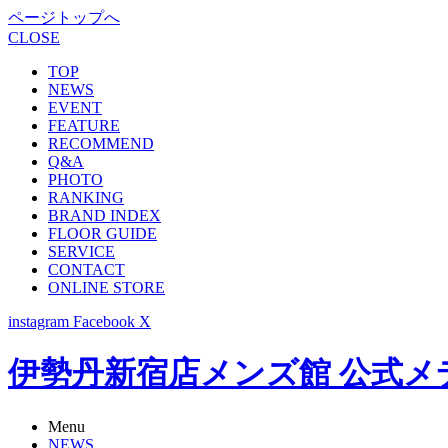
ページトップへ
CLOSE
TOP
NEWS
EVENT
FEATURE
RECOMMEND
Q&A
PHOTO
RANKING
BRAND INDEX
FLOOR GUIDE
SERVICE
CONTACT
ONLINE STORE
instagram
Facebook
X
伊勢丹新宿店メンズ館 公式メディア -
Menu
NEWS