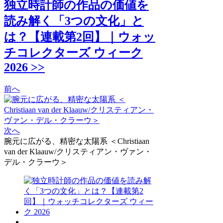
独立時計師の作品の価値を
読み解く「3つの文化」と
は？【連載第2回】｜ウォッ
チコレクターズ ウィーク
2026 >>
前へ
次へ
腕元に広がる、精密な太陽系 ＜Christiaan
van der Klaauw/クリスティアン・ヴァン・
デル・クラーウ＞