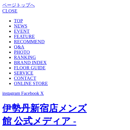
ページトップへ
CLOSE
TOP
NEWS
EVENT
FEATURE
RECOMMEND
Q&A
PHOTO
RANKING
BRAND INDEX
FLOOR GUIDE
SERVICE
CONTACT
ONLINE STORE
instagram
Facebook
X
伊勢丹新宿店メンズ
館 公式メディア -