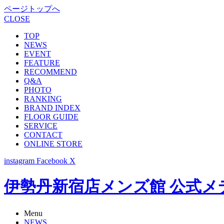
ページトップへ
CLOSE
TOP
NEWS
EVENT
FEATURE
RECOMMEND
Q&A
PHOTO
RANKING
BRAND INDEX
FLOOR GUIDE
SERVICE
CONTACT
ONLINE STORE
instagram
Facebook
X
伊勢丹新宿店メンズ館 公式メディア -
Menu
NEWS