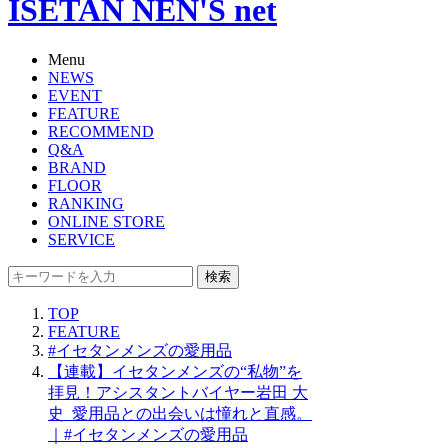
ISETAN NEN'S net
Menu
NEWS
EVENT
FEATURE
RECOMMEND
Q&A
BRAND
FLOOR
RANKING
ONLINE STORE
SERVICE
検索
TOP
FEATURE
#イセタンメンズの愛用品
【連載】イセタンメンズの“私物”を
拝見！アシスタントバイヤー岩田 大
史_愛用品との出会いは憧れと直感。
｜#イセタンメンズの愛用品