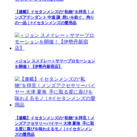
【連載】イセタンメンズの“私物”を拝見！メ
ンズアテンダント 中道 譲_想いを紡ぐ、拘り
の一品｜#イセタンメンズの愛用品
＜ジョン スメドレー＞サマープロモーション
を開催！【伊勢丹新宿店】
【連載】イセタンメンズの“私物”を拝見！メ
ンズアクセサリーバイヤー 大津 夏海_手に取
る度に喜びを味わえるモノ｜#イセタンメン
ズの愛用品