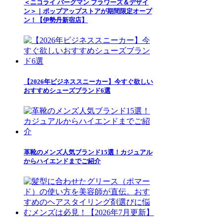
＜ニコライ バーグマン フラワーズ＆デザイ
ン＞｜ポップアップストアが期間限定オープ
ン！【伊勢丹新宿店】
【2026年ビジネススニーカー】今すぐ欲しい
おすすめシューズブランド6選
革靴のメンズ人気ブランド15選！カジュアル
からハイエンドまでご紹介