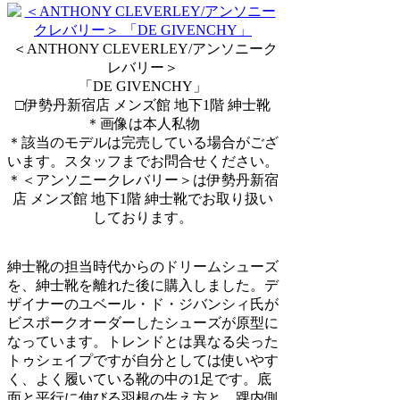
＜ANTHONY CLEVERLEY/アンソニーク
レバリー＞
「DE GIVENCHY」
□伊勢丹新宿店 メンズ館 地下1階 紳士靴
＊画像は本人私物
＊該当のモデルは完売している場合がござ
います。スタッフまでお問合せください。
＊＜アンソニークレバリー＞は伊勢丹新宿
店 メンズ館 地下1階 紳士靴でお取り扱い
しております。
紳士靴の担当時代からのドリームシューズ
を、紳士靴を離れた後に購入しました。デ
ザイナーのユベール・ド・ジバンシィ氏が
ビスポークオーダーしたシューズが原型に
なっています。トレンドとは異なる尖った
トゥシェイプですが自分としては使いやす
く、よく履いている靴の中の1足です。底
面と平行に伸びる羽根の生え方と、踝内側