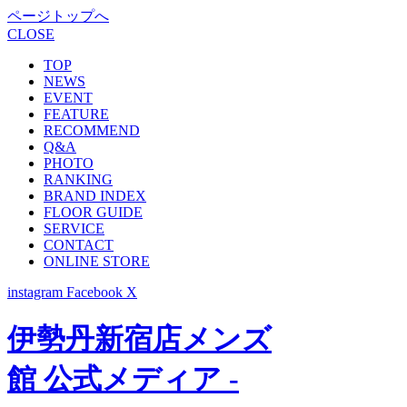
ページトップへ
CLOSE
TOP
NEWS
EVENT
FEATURE
RECOMMEND
Q&A
PHOTO
RANKING
BRAND INDEX
FLOOR GUIDE
SERVICE
CONTACT
ONLINE STORE
instagram
Facebook
X
伊勢丹新宿店メンズ
館 公式メディア -