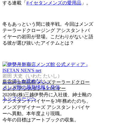
する連載「
#イセタンメンズの愛用品
」。
冬もあっという間に後半戦。今回はメンズ
テーラードクロージング アシスタントバ
イヤーの岩田が登場。こだわりがないと語
る彼が選び抜いたアイテムとは？
プロフィール
岩田 大史（いわた たいし）
ここでしか読めない、
新宿紳士商品部 メンズテーラードクロー
メンズ館の最新情報を発信
ジング アシスタントバイヤー
2020年(株)三越伊勢丹に入社後、紳士靴の
トップページへ
アシスタントバイヤーを3年務めたのち、
メンズデザイナーズ アシスタントバイヤ
ーへ異動。本年度より現職。
今年の目標はアートブックの収集。