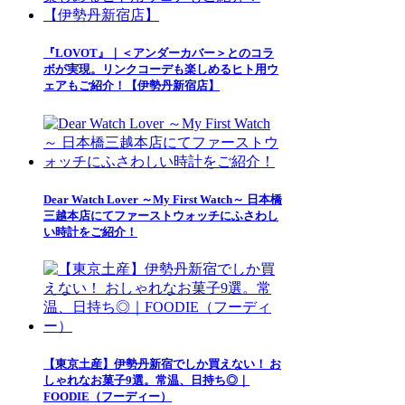
『LOVOT』｜＜アンダーカバー＞とのコラ
ボが実現。リンクコーデも楽しめるヒト用ウ
ェアもご紹介！【伊勢丹新宿店】
Dear Watch Lover ～My First Watch～ 日本橋
三越本店にてファーストウォッチにふさわし
い時計をご紹介！
【東京土産】伊勢丹新宿でしか買えない！ お
しゃれなお菓子9選。常温、日持ち◎｜
FOODIE（フーディー）