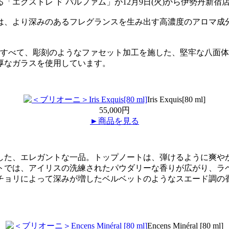
エクストレ ド パルファム」が12月9日(火)から伊勢丹新宿店
は、より深みのあるフレグランスを生み出す高濃度のアロマ成
はすべて、彫刻のようなファセット加工を施した、堅牢な八面
厚なガラスを使用しています。
Iris Exquis[80 ml]
55,000円
►商品を見る
した、エレガントな一品。トップノートは、弾けるように爽や
トでは、アイリスの洗練されたパウダリーな香りが広がり、ラ
チョリによって深みが増したベルベットのようなスエード調の
Encens Minéral [80 ml]