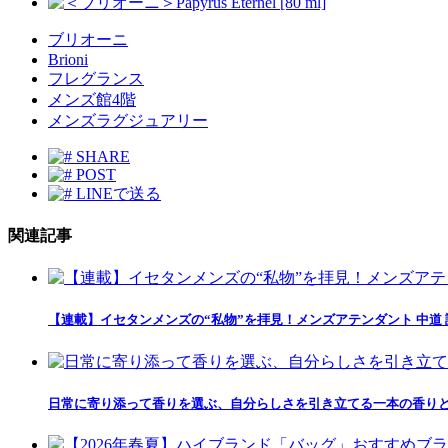
ブリオーニ
Brioni
フレグランス
メンズ館4階
メンズラグジュアリー
SHARE
POST
LINEで送る
関連記事
【連載】イセタンメンズの“私物”を拝見！メンズアテンダント 中道
日常に寄り添って香りを選ぶ、自分らしさを引き立てる一本の香りとの出会い「