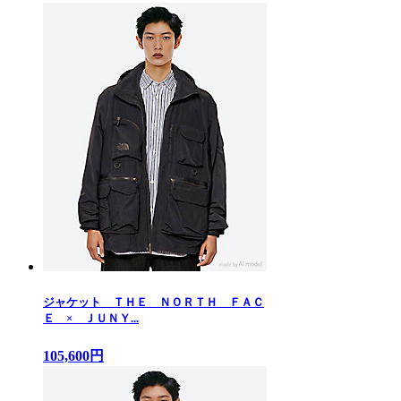
ジャケット ＴＨＥ ＮＯＲＴＨ ＦＡＣ
Ｅ × ＪＵＮＹ...
105,600円