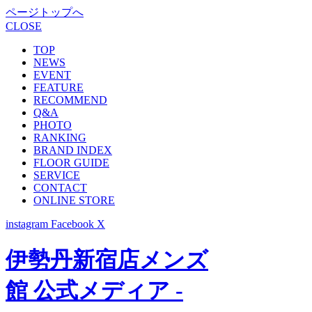
ページトップへ
CLOSE
TOP
NEWS
EVENT
FEATURE
RECOMMEND
Q&A
PHOTO
RANKING
BRAND INDEX
FLOOR GUIDE
SERVICE
CONTACT
ONLINE STORE
instagram
Facebook
X
伊勢丹新宿店メンズ
館 公式メディア -