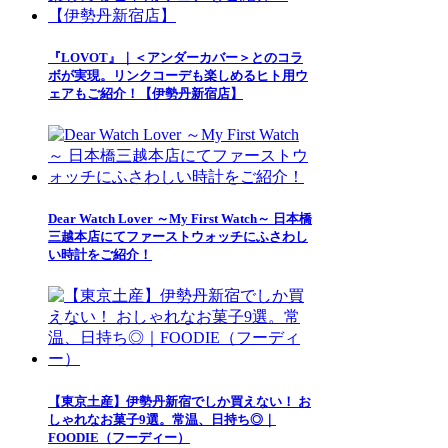
『LOVOT』｜＜アンダーカバー＞とのコラ
ボが実現。リンクコーデも楽しめるヒト用ウ
ェアもご紹介！【伊勢丹新宿店】
Dear Watch Lover ～My First Watch～ 日本橋
三越本店にてファーストウォッチにふさわし
い時計をご紹介！
【東京土産】伊勢丹新宿でしか買えない！ お
しゃれなお菓子9選。常温、日持ち◎｜
FOODIE（フーディー）