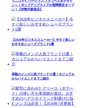
＜ニコライ バーグマン フラワーズ＆デザイ
ン＞｜ポップアップストアが期間限定オープ
ン！【伊勢丹新宿店】
【2026年ビジネススニーカー】今すぐ欲しい
おすすめシューズブランド6選
革靴のメンズ人気ブランド15選！カジュアル
からハイエンドまでご紹介