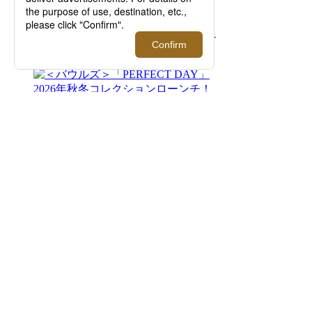
イタリア発のウォッチブランド＜ウニマティ
ック＞がメンズ館1Fでポップアップを開催！
【伊勢丹新宿店】
2026.08.12 - 08.18
＜バウルズ＞「PERFECT DAY」 2026年秋冬
コレクションローンチ！【伊勢丹新宿店】
2026.08.12 - 08.25
＜レッドマン＞｜スペシャルトランクショー
を開催【伊勢丹新宿店】