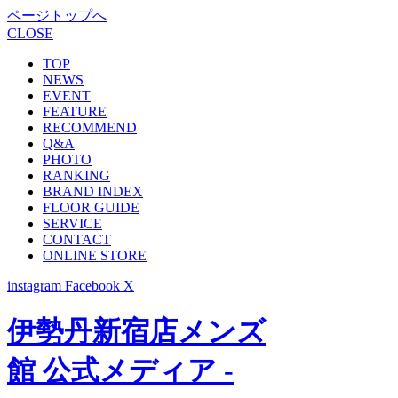
ページトップへ
CLOSE
TOP
NEWS
EVENT
FEATURE
RECOMMEND
Q&A
PHOTO
RANKING
BRAND INDEX
FLOOR GUIDE
SERVICE
CONTACT
ONLINE STORE
instagram
Facebook
X
伊勢丹新宿店メンズ
館 公式メディア -