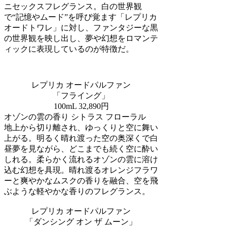
ニセックスフレグランス。白の世界観
で“記憶やムード”を呼び覚ます「レプリカ
オードトワレ」に対し、ファンタジーな黒
の世界観を映し出し、夢や幻想をロマンテ
ィックに表現しているのが特徴だ。
レプリカ オードパルファン
「フライング」
100mL 32,890円
オゾンの雲の香り シトラス フローラル
地上から切り離され、ゆっくりと空に舞い
上がる。明るく晴れ渡った空の奥深くで白
昼夢を見ながら、どこまでも続く空に酔い
しれる。柔らかく流れるオゾンの雲に溶け
込む幻想を具現。晴れ渡るオレンジフラワ
ーと爽やかなムスクの香りを融合、空を飛
ぶような軽やかな香りのフレグランス。
レプリカ オードパルファン
「ダンシング オン ザ ムーン」