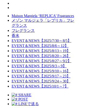
Maison Margiela ‘REPLICA’ Fragrances
メゾン マルジェラ「レプリカ」フレ
グランス
フレグランス
香水
EVENT＆NEWS【2025/7/30～8/5】
EVENT＆NEWS【2025/8/6～12】
EVENT＆NEWS【2025/8/13～19】
EVENT＆NEWS【2025/8/20～26】
EVENT＆NEWS【2025/8/27～9/2】
EVENT＆NEWS【2025/9/3～9】
EVENT＆NEWS【2025/9/10～16】
EVENT＆NEWS【2025/9/17～23】
EVENT＆NEWS【2025/9/24～30】
EVENT＆NEWS【2025/10/1～7】
SHARE
POST
LINEで送る