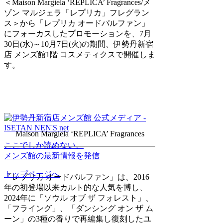
＜Maison Margiela ‘REPLICA’ Fragrances/メ
ゾン マルジェラ「レプリカ」フレグラン
ス＞から「レプリカ オードパルファン」
にフォーカスしたプロモーションを、7月
30日(水)～10月7日(火)の期間、伊勢丹新宿
店 メンズ館1階 コスメティクスで開催しま
す。
Maison Margiela ‘REPLICA’ Fragrances
ここでしか読めない、
メンズ館の最新情報を発信
トップページへ
「レプリカ オードパルファン」は、2016
年の初登場以来カルト的な人気を博し、
2024年に「ソウル オブ ザ フォレスト」、
「フライング」、「ダンシング オン ザ ム
ーン」の3種の香りで再編集し復刻したユ