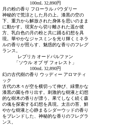
100mL 32,890円
月の粉の香り フローラル パウダリー
神秘的で荒涼とした月の上。漆黒の空の
下、重力から解放された身体を思いのまま
に動かす。現実から切り離された遥か彼
方、乳白色の月の粉と共に踊る幻想を具
現。華やかなジャスミンを光り輝くミネラ
ルの香りが照らす、魅惑的な香りのフレグ
ランス。
レプリカ オードパルファン
「ソウル オブ ザ フォレスト」
100mL 32,890円
幻の古代樹の香り ウッディー アロマティ
ック
古代の木々が空を横切って伸び、緑豊かな
漆黒の園を作り出す。刺激的な樹液と幻想
的な樹木の香りが漂う。果てしなく続く森
の魂を探索する幻想を具現。太古の苔、鮮
やかな樹液と心静まるシダーウッドの香り
をブレンドした、神秘的な香りのフレグラ
ンス。