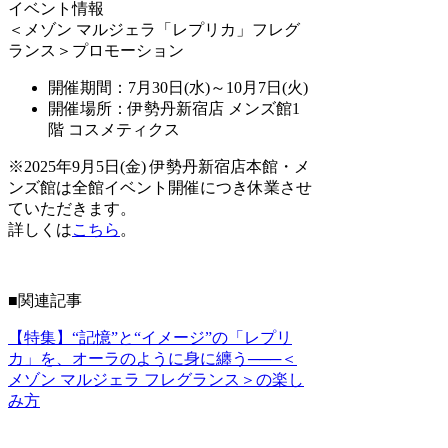
イベント情報
＜メゾン マルジェラ「レプリカ」フレグ
ランス＞プロモーション
開催期間：7月30日(水)～10月7日(火)
開催場所：伊勢丹新宿店 メンズ館1
階 コスメティクス
※2025年9月5日(金) 伊勢丹新宿店本館・メ
ンズ館は全館イベント開催につき休業させ
ていただきます。
詳しくは
こちら
。
■関連記事
【特集】“記憶”と“イメージ”の「レプリ
カ」を、オーラのように身に纏う───＜
メゾン マルジェラ フレグランス＞の楽し
み方