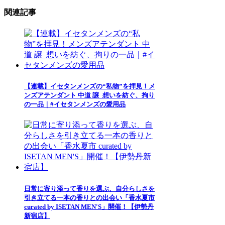
関連記事
【連載】イセタンメンズの“私物”を拝見！メ
ンズアテンダント 中道 譲_想いを紡ぐ、拘り
の一品｜#イセタンメンズの愛用品
日常に寄り添って香りを選ぶ、自分らしさを
引き立てる一本の香りとの出会い「香水夏市
curated by ISETAN MEN'S」開催！【伊勢丹
新宿店】