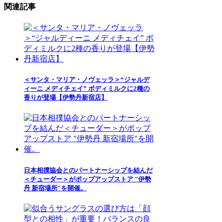
関連記事
＜サンタ・マリア・ノヴェッラ＞“ジャルデ
ィーニ メディチェイ” ボディミルクに2種の
香りが登場【伊勢丹新宿店】
日本相撲協会とのパートナーシップを結んだ
＜チューダー＞がポップアップストア "伊勢
丹 新宿場所"を開催。