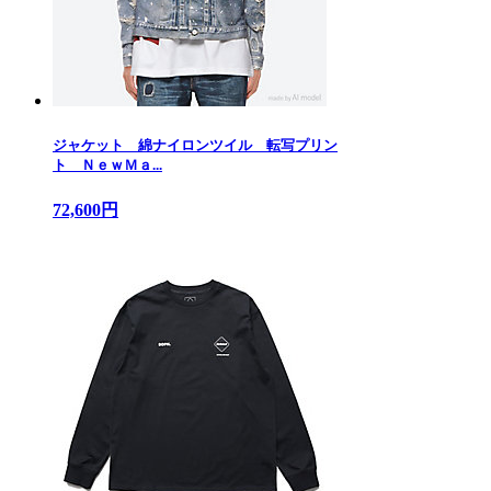
ジャケット 綿ナイロンツイル 転写プリン
ト ＮｅｗＭａ...
72,600円