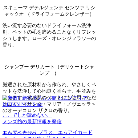
スキューマ デテルジェンテ センツァ リシ
ャックオ （ドライフォームクレンザー）
洗い流す必要のないドライフォーム洗浄
剤。ペットの毛を痛めることなくリフレッ
シュします。ローズ・オレンジフラワーの
香り。
シャンプー デリカート（デリケートシャ
ンプー）
厳選された原材料から作られ、やさしくペ
ットを洗浄して心地良く香らせ、毛並みを
整えます。敏感肌のペットにも使用いただ
けます。＜サンタ・マリア・ノヴェッラ＞
のオーデコロン ザクロの香り。
ここでしか読めない、
メンズ館の最新情報を発信
エムアイカード プラス、エムアイカード
トップページへ