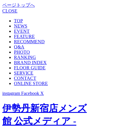
ページトップへ
CLOSE
TOP
NEWS
EVENT
FEATURE
RECOMMEND
Q&A
PHOTO
RANKING
BRAND INDEX
FLOOR GUIDE
SERVICE
CONTACT
ONLINE STORE
instagram
Facebook
X
伊勢丹新宿店メンズ
館 公式メディア -