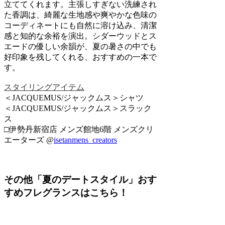
立ててくれます。主張しすぎない洗練され
た香調は、綺麗な生地感や爽やかな色味の
コーディネートにも自然に溶け込み、清潔
感と知的な余裕を演出。シダーウッドとス
エードの優しい余韻が、夏の暑さの中でも
好印象を残してくれる、おすすめの一本で
す。
スタイリングアイテム
＜JACQUEMUS/ジャックムス＞シャツ
＜JACQUEMUS/ジャックムス＞スラック
ス
□伊勢丹新宿店 メンズ館地6階 メンズクリ
エーターズ @
isetanmens_creators
その他「夏のデートスタイル」おす
すめフレグランスはこちら！