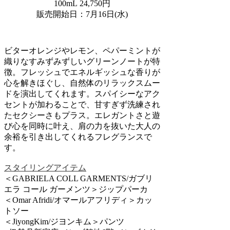
100mL 24,750円
販売開始日：7月16日(水)
ビターオレンジやレモン、ペパーミントが
織りなすみずみずしいグリーンノートが特
徴。フレッシュでエネルギッシュな香りが
心を解きほぐし、自然体のリラックスムー
ドを演出してくれます。スパイシーなアク
セントが加わることで、甘すぎず洗練され
たセクシーさもプラス。エレガントさと遊
び心を同時に叶え、肩の力を抜いた大人の
余裕を引き出してくれるフレグランスで
す。
スタイリングアイテム
＜GABRIELA COLL GARMENTS/ガブリ
エラ コール ガーメンツ＞ジップパーカ
＜Omar Afridi/オマールアフリディ＞カッ
トソー
＜JiyongKim/ジヨンキム＞パンツ