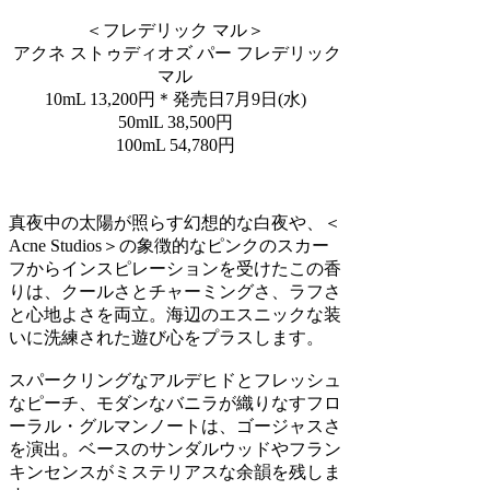
＜フレデリック マル＞
アクネ ストゥディオズ パー フレデリック
マル
10mL 13,200円＊発売日7月9日(水)
50mlL 38,500円
100mL 54,780円
真夜中の太陽が照らす幻想的な白夜や、＜
Acne Studios＞の象徴的なピンクのスカー
フからインスピレーションを受けたこの香
りは、クールさとチャーミングさ、ラフさ
と心地よさを両立。海辺のエスニックな装
いに洗練された遊び心をプラスします。
スパークリングなアルデヒドとフレッシュ
なピーチ、モダンなバニラが織りなすフロ
ーラル・グルマンノートは、ゴージャスさ
を演出。ベースのサンダルウッドやフラン
キンセンスがミステリアスな余韻を残しま