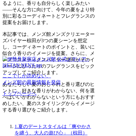
るように、香りも自分らしく楽しみたい
――そんな方に向けて、今年の夏をより特
別に彩るコーディネートとフレグランスの
提案をお届けします。
本記事では、メンズ館メンズクリエーター
ズバイヤー椋田が3つの夏シーンを想定
し、コーディネートのポイントと、装いに
似合う香りのイメージを提案。さらに、メ
ンズコスメティクスバイヤー増田がそのイ
メージにぴったりのフレグランスをピック
アップしてご紹介します。
ここでしか読めない、
メンズ館の最新情報を発信
あなたらしい夏のおしゃれと香り選びのヒ
ントに。好きな香りがわからない、何を選
トップページへ
べばいいかわからないという方にもおすす
めしたい、夏のスタイリングからイメージ
する香り選びをご紹介します。
1.夏のデートスタイルは「爽やかさ
を纏う、大人の遊び心」（椋田）