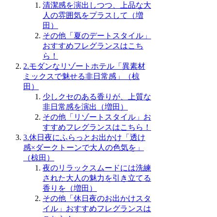
清潔感を演出しつつ、上品な大
人の雰囲気をプラスして（増
田）
その他「夏のデートスタイル」
おすすめフレグランスはこち
ら！
2.モダンなリゾートホテル「異素材
ミックスで魅せる非日常感」（椋
田）
少しクセのある香りが、上質な
非日常感を演出（増田）
その他「リゾートスタイル」お
すすめフレグランスはこちら！
3.休日夜にふらっとお出かけ「透け
感×ダークトーンで大人の色気を」
（椋田）
夜のリラックスムードには洗練
された大人の魅力を引き立てる
香りを（増田）
その他「休日夜のお出かけスタ
イル」おすすめフレグランスは