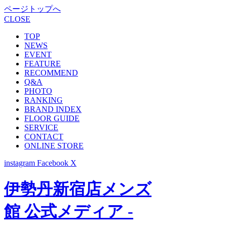
ページトップへ
CLOSE
TOP
NEWS
EVENT
FEATURE
RECOMMEND
Q&A
PHOTO
RANKING
BRAND INDEX
FLOOR GUIDE
SERVICE
CONTACT
ONLINE STORE
instagram
Facebook
X
伊勢丹新宿店メンズ
館 公式メディア -