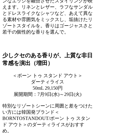
ンなエッジを融合させたスタイリングが映
えます。リネンとレザー、ラフなサンダル
とドレスライクなシャツなど、あえて異な
る素材や雰囲気をミックスし、垢抜けたリ
ゾートスタイルを。香りはゴージャスさと
若干の個性的な香りを選んで。
少しクセのある香りが、上質な非日
常感を演出（増田）
＜ボーン トゥ スタンド アウト＞
ダーティライス
50mL 29,150円
展開期間：7月9日(水)～29日(火)
特別なリゾートシーンに周囲と差をつけた
い方には韓国発ブランド＜
BORNTOSTANDOUT/ボーン トゥ スタン
ド アウト＞のダーティライスがおすす
め。