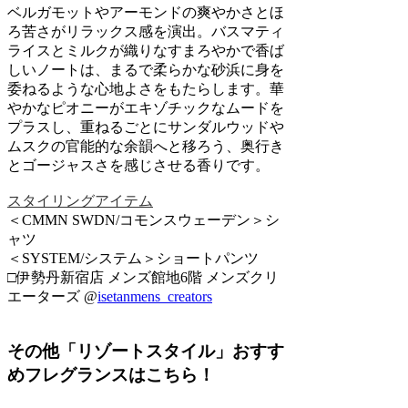
ベルガモットやアーモンドの爽やかさとほ
ろ苦さがリラックス感を演出。バスマティ
ライスとミルクが織りなすまろやかで香ば
しいノートは、まるで柔らかな砂浜に身を
委ねるような心地よさをもたらします。華
やかなピオニーがエキゾチックなムードを
プラスし、重ねるごとにサンダルウッドや
ムスクの官能的な余韻へと移ろう、奥行き
とゴージャスさを感じさせる香りです。
スタイリングアイテム
＜CMMN SWDN/コモンスウェーデン＞シ
ャツ
＜SYSTEM/システム＞ショートパンツ
□伊勢丹新宿店 メンズ館地6階 メンズクリ
エーターズ @
isetanmens_creators
その他「リゾートスタイル」おすす
めフレグランスはこちら！