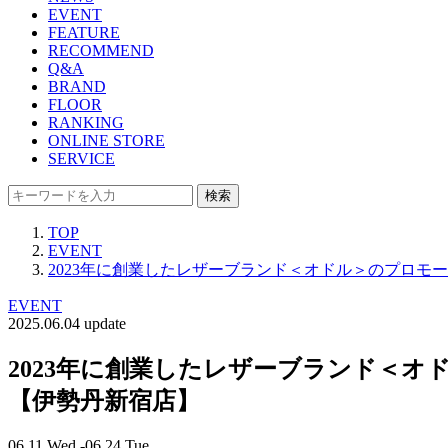
EVENT
FEATURE
RECOMMEND
Q&A
BRAND
FLOOR
RANKING
ONLINE STORE
SERVICE
検索
TOP
EVENT
2023年に創業したレザーブランド＜オドル＞のプロモ
EVENT
2025.06.04 update
2023年に創業したレザーブランド＜オ
【伊勢丹新宿店】
06.11 Wed -06.24 Tue