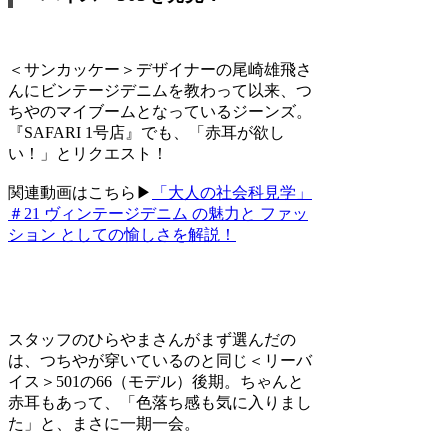
＜サンカッケー＞デザイナーの尾崎雄飛さ
んにビンテージデニムを教わって以来、つ
ちやのマイブームとなっているジーンズ。
『SAFARI 1号店』でも、「赤耳が欲し
い！」とリクエスト！
関連動画はこちら▶
「大人の社会科見学」
＃21 ヴィンテージデニム の魅力と ファッ
ション としての愉しさを解説！
スタッフのひらやまさんがまず選んだの
は、つちやが穿いているのと同じ＜リーバ
イス＞501の66（モデル）後期。ちゃんと
赤耳もあって、「色落ち感も気に入りまし
た」と、まさに一期一会。