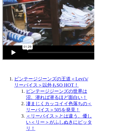
ビンテージジーンズの王道＜Levi’s/
リーバイス＞以外もSO HOT！
ビンテージジーンズの世界は
沼。潜れば潜るほど面白い！
凄まじくカッコイイ色落ちの＜
リーバイス＞505を発見！
＜リーバイス＞とは違う、優し
い＜リー＞がふしぬきにピッタ
リ！