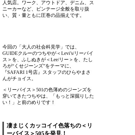
人気店。ワーク、アウトドア、デニム、ス
ニーカーなど、ビンテージ全般を取り扱
い、質・量ともに圧巻の品揃えです。
今回の「大人の社会科見学」では、
GUIDEクルーのつちやが＜Levi’s/リーバイ
ス＞を、ふしぬきが＜Lee/リー＞を、たし
ろが“くせジーンズ”をテーマに、
『SAFARI 1号店』スタッフのひらやまさ
んがチョイス。
＜リーバイス＞501の色薄めのジーンズを
穿いてきたつちやは、「もっと深掘りした
い！」と前のめりです！
凄まじくカッコイイ色落ちの＜リ
ーバイス＞505を発見！