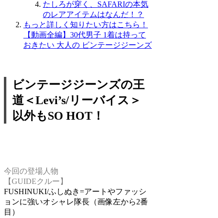
たしろが穿く、SAFARIの本気
のレアアイテムはなんだ！？
もっと詳しく知りたい方はこちら！
【動画全編】30代男子 1着は持って
おきたい 大人の ビンテージジーンズ
ビンテージジーンズの王
道＜Levi’s/リーバイス＞
以外もSO HOT！
今回の登場人物
【GUIDEクルー】
FUSHINUKI/ふしぬき=アートやファッシ
ョンに強いオシャレ隊長（画像左から2番
目）