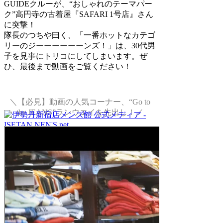
GUIDEクルーが、“おしゃれのテーマパー
ク”高円寺の古着屋『SAFARI 1号店』さん
に突撃！
隊長のつちや曰く、「一番ホットなカテゴ
リーのジーーーーーーンズ！」は、30代男
子を見事にトリコにしてしまいます。ぜ
ひ、最後まで動画をご覧ください！
＼【必見】動画の人気コーナー、“Go to
the JEANS”ランウエイを先出し！／
ここでしか読めない、
メンズ館の最新情報を発信
トップページへ