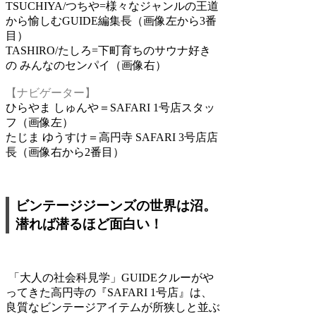
TSUCHIYA/つちや=様々なジャンルの王道
から愉しむGUIDE編集長（画像左から3番
目）
TASHIRO/たしろ=下町育ちのサウナ好き
の みんなのセンパイ（画像右）
【ナビゲーター】
ひらやま しゅんや＝SAFARI 1号店スタッ
フ（画像左）
たじま ゆうすけ＝高円寺 SAFARI 3号店店
長（画像右から2番目）
ビンテージジーンズの世界は沼。
潜れば潜るほど面白い！
「大人の社会科見学」GUIDEクルーがや
ってきた高円寺の『SAFARI 1号店』は、
良質なビンテージアイテムが所狭しと並ぶ