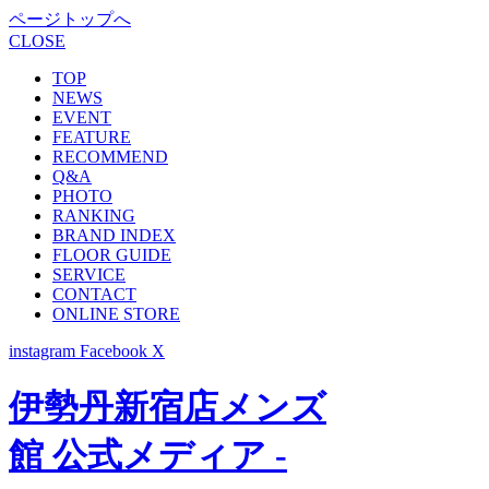
ページトップへ
CLOSE
TOP
NEWS
EVENT
FEATURE
RECOMMEND
Q&A
PHOTO
RANKING
BRAND INDEX
FLOOR GUIDE
SERVICE
CONTACT
ONLINE STORE
instagram
Facebook
X
伊勢丹新宿店メンズ
館 公式メディア -