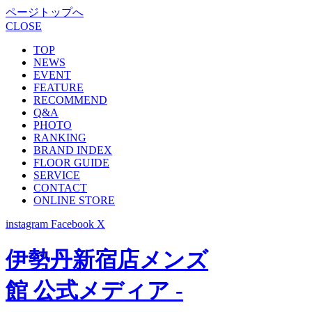
ページトップへ
CLOSE
TOP
NEWS
EVENT
FEATURE
RECOMMEND
Q&A
PHOTO
RANKING
BRAND INDEX
FLOOR GUIDE
SERVICE
CONTACT
ONLINE STORE
instagram
Facebook
X
伊勢丹新宿店メンズ
館 公式メディア -