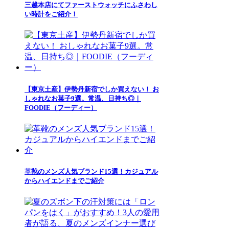
三越本店にてファーストウォッチにふさわし
い時計をご紹介！
【東京土産】伊勢丹新宿でしか買えない！ お
しゃれなお菓子9選。常温、日持ち◎｜
FOODIE（フーディー）
革靴のメンズ人気ブランド15選！カジュアル
からハイエンドまでご紹介