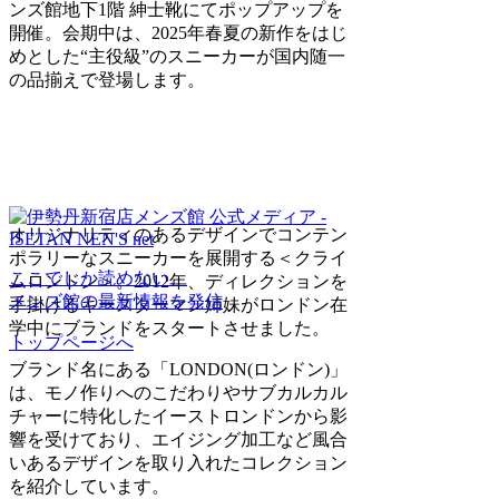
ンズ館地下1階 紳士靴にてポップアップを
開催。会期中は、2025年春夏の新作をはじ
めとした“主役級”のスニーカーが国内随一
の品揃えで登場します。
オリジナリティのあるデザインでコンテン
ポラリーなスニーカーを展開する＜クライ
ここでしか読めない、
ムロンドン＞。2012年、ディレクションを
メンズ館の最新情報を発信
手掛けるキースターマン姉妹がロンドン在
学中にブランドをスタートさせました。
トップページへ
ブランド名にある「LONDON(ロンドン)」
は、モノ作りへのこだわりやサブカルカル
チャーに特化したイーストロンドンから影
響を受けており、エイジング加工など風合
いあるデザインを取り入れたコレクション
を紹介しています。