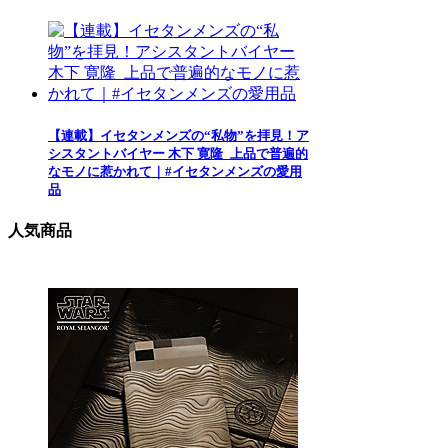
【連載】イセタンメンズの“私物”を拝見！ア
シスタントバイヤー 木下 寛隆_上品で普遍的
なモノに惹かれて｜#イセタンメンズの愛用
品
人気商品