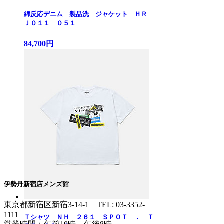
綿反応デニム 製品洗 ジャケット ＨＲ
Ｊ０１１—０５１
84,700円
伊勢丹新宿店メンズ館
東京都新宿区新宿3-14-1
TEL: 03-3352-
1111
Ｔシャツ ＮＨ ２６１ ＳＰＯＴ ． Ｔ