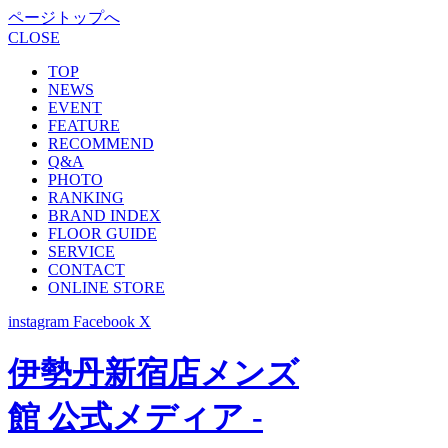
ページトップへ
CLOSE
TOP
NEWS
EVENT
FEATURE
RECOMMEND
Q&A
PHOTO
RANKING
BRAND INDEX
FLOOR GUIDE
SERVICE
CONTACT
ONLINE STORE
instagram
Facebook
X
伊勢丹新宿店メンズ
館 公式メディア -