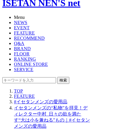
ISETAN NEN'S net
Menu
NEWS
EVENT
FEATURE
RECOMMEND
Q&A
BRAND
FLOOR
RANKING
ONLINE STORE
SERVICE
検索
TOP
FEATURE
#イセタンメンズの愛用品
イセタンメンズの“私物”を拝見！デ
ィレクター中村_日々の欲を満た
す“大は小を兼ねる”もの｜#イセタン
メンズの愛用品