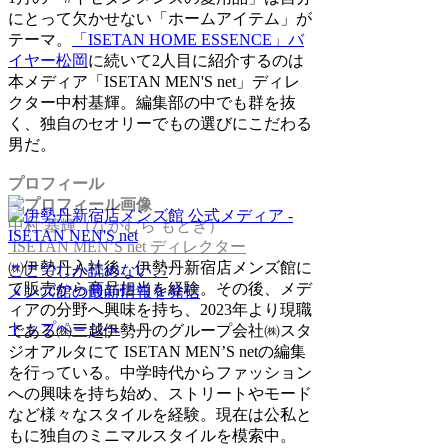
にとって欠かせない「ホームアイテム」が
テーマ。
「ISETAN HOME ESSENCE」バ
イヤー松岡
に続いて2人目に紹介するのは
本メディア「ISETAN MEN'S net」ディレ
クター中村基輝。編集部の中でも群を抜
く、独自のセオリーでもの選びにこだわる
男だ。
プロフィール
中村 基輝（なかむら もとき）
ISETAN MEN’S net ディレクター
㈱伊勢丹入社後、伊勢丹新宿店メンズ館に
ここでしか読めない、
て販売から商品担当を経験。その後、メデ
メンズ館の最新情報を発信
ィアの分野へ興味を持ち、2023年より現職
トップページへ
である㈱三越伊勢丹のグループ会社㈱スタ
ジオアルタにて ISETAN MEN’S netの編集
を行っている。中学時代からファッション
への興味を持ち始め、ストリートやモード
など様々なスタイルを経験。現在は公私と
もに独自のミニマルスタイルを模索中。