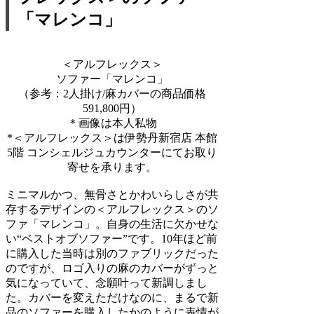
「マレンコ」
＜アルフレックス＞
ソファー「マレンコ」
（参考：2人掛け/麻カバーの商品価格
591,800円）
＊画像は本人私物
*＜アルフレックス＞は伊勢丹新宿店 本館
5階 コンシェルジュカウンターにてお取り
寄せを承ります。
ミニマルかつ、無骨さとかわいらしさが共
存するデザインの＜アルフレックス＞のソ
ファ「マレンコ」。自身の生活に欠かせな
い“ベストオブソファー”です。10年ほど前
に購入した当時は別のファブリックだった
のですが、ロゴ入りの麻のカバーがずっと
気になっていて、念願叶って新調しまし
た。カバーを変えただけなのに、まるで新
品のソファーを購入したかのように表情が