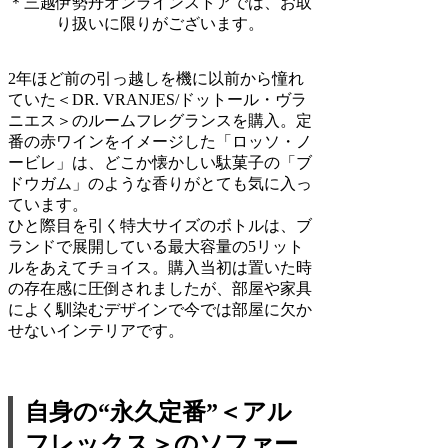
＊三越伊勢丹オンラインストアでは、お取
り扱いに限りがございます。
2年ほど前の引っ越しを機に以前から憧れ
ていた＜DR. VRANJES/ドットール・ヴラ
ニエス＞のルームフレグランスを購入。定
番の赤ワインをイメージした「ロッソ・ノ
ービレ」は、どこか懐かしい駄菓子の「ブ
ドウガム」のような香りがとても気に入っ
ています。
ひと際目を引く特大サイズのボトルは、ブ
ランドで展開している最大容量の5リット
ルをあえてチョイス。購入当初は置いた時
の存在感に圧倒されましたが、部屋や家具
によく馴染むデザインで今では部屋に欠か
せないインテリアです。
自身の“永久定番”＜アル
フレックス＞のソファー