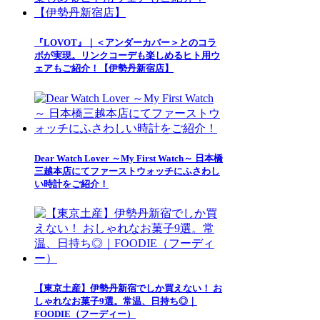
『LOVOT』｜＜アンダーカバー＞とのコラ
ボが実現。リンクコーデも楽しめるヒト用ウ
ェアもご紹介！【伊勢丹新宿店】
Dear Watch Lover ～My First Watch～ 日本橋
三越本店にてファーストウォッチにふさわし
い時計をご紹介！
【東京土産】伊勢丹新宿でしか買えない！ お
しゃれなお菓子9選。常温、日持ち◎｜
FOODIE（フーディー）