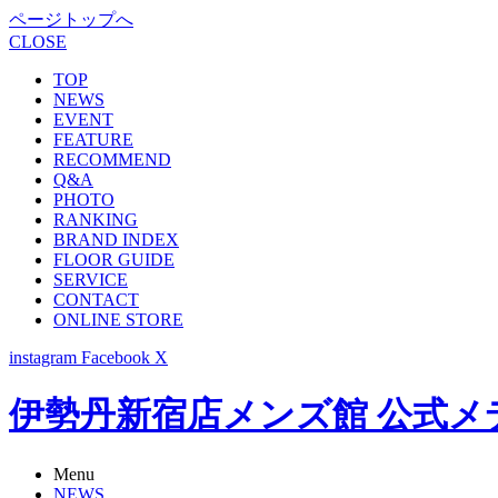
ページトップへ
CLOSE
TOP
NEWS
EVENT
FEATURE
RECOMMEND
Q&A
PHOTO
RANKING
BRAND INDEX
FLOOR GUIDE
SERVICE
CONTACT
ONLINE STORE
instagram
Facebook
X
伊勢丹新宿店メンズ館 公式メディア -
Menu
NEWS