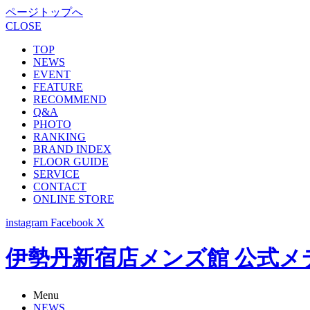
ページトップへ
CLOSE
TOP
NEWS
EVENT
FEATURE
RECOMMEND
Q&A
PHOTO
RANKING
BRAND INDEX
FLOOR GUIDE
SERVICE
CONTACT
ONLINE STORE
instagram
Facebook
X
伊勢丹新宿店メンズ館 公式メディア -
Menu
NEWS