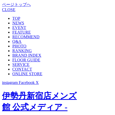
ページトップへ
CLOSE
TOP
NEWS
EVENT
FEATURE
RECOMMEND
Q&A
PHOTO
RANKING
BRAND INDEX
FLOOR GUIDE
SERVICE
CONTACT
ONLINE STORE
instagram
Facebook
X
伊勢丹新宿店メンズ
館 公式メディア -