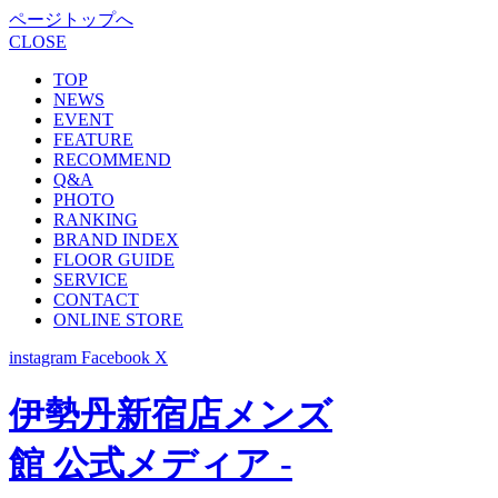
ページトップへ
CLOSE
TOP
NEWS
EVENT
FEATURE
RECOMMEND
Q&A
PHOTO
RANKING
BRAND INDEX
FLOOR GUIDE
SERVICE
CONTACT
ONLINE STORE
instagram
Facebook
X
伊勢丹新宿店メンズ
館 公式メディア -