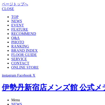
ページトップへ
CLOSE
TOP
NEWS
EVENT
FEATURE
RECOMMEND
Q&A
PHOTO
RANKING
BRAND INDEX
FLOOR GUIDE
SERVICE
CONTACT
ONLINE STORE
instagram
Facebook
X
伊勢丹新宿店メンズ館 公式メディア -
Menu
NEWS