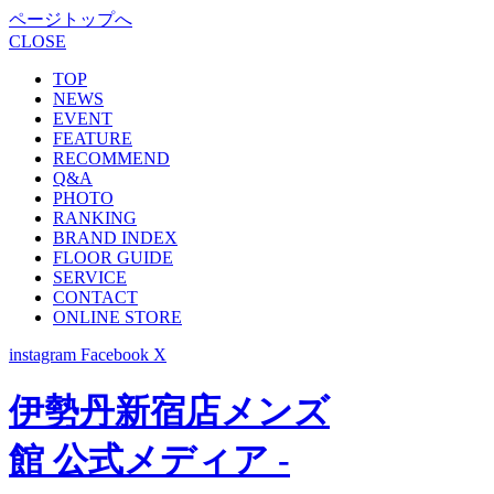
ページトップへ
CLOSE
TOP
NEWS
EVENT
FEATURE
RECOMMEND
Q&A
PHOTO
RANKING
BRAND INDEX
FLOOR GUIDE
SERVICE
CONTACT
ONLINE STORE
instagram
Facebook
X
伊勢丹新宿店メンズ
館 公式メディア -