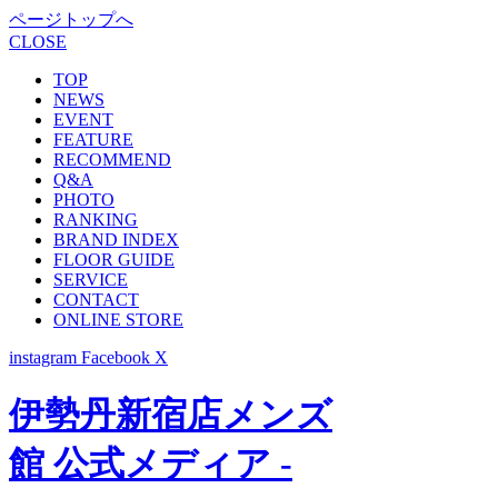
ページトップへ
CLOSE
TOP
NEWS
EVENT
FEATURE
RECOMMEND
Q&A
PHOTO
RANKING
BRAND INDEX
FLOOR GUIDE
SERVICE
CONTACT
ONLINE STORE
instagram
Facebook
X
伊勢丹新宿店メンズ
館 公式メディア -