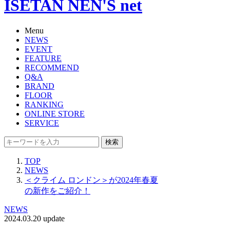
ISETAN NEN'S net
Menu
NEWS
EVENT
FEATURE
RECOMMEND
Q&A
BRAND
FLOOR
RANKING
ONLINE STORE
SERVICE
検索
TOP
NEWS
＜クライム ロンドン＞が2024年春夏
の新作をご紹介！
NEWS
2024.03.20 update