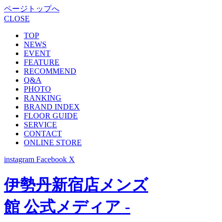
ページトップへ
CLOSE
TOP
NEWS
EVENT
FEATURE
RECOMMEND
Q&A
PHOTO
RANKING
BRAND INDEX
FLOOR GUIDE
SERVICE
CONTACT
ONLINE STORE
instagram
Facebook
X
伊勢丹新宿店メンズ
館 公式メディア -