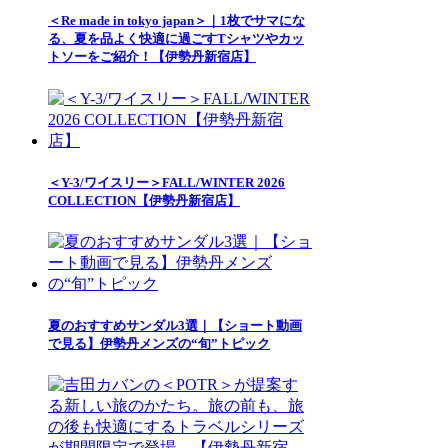
＜Re made in tokyo japan＞｜1枚でサマにな
る、夏を品よく快適に過ごすTシャツやカッ
トソーをご紹介！【伊勢丹新宿店】
＜Y-3/ワイスリー＞FALL/WINTER 2026
COLLECTION【伊勢丹新宿店】
夏のおすすめサンダル3選｜【ショート動画
で見る】伊勢丹メンズの“旬”トピック