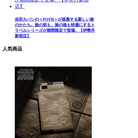
吉田カバンの＜POTR＞が提案する新しい旅
のかたち。旅の前も、旅の後も快適にするト
ラベルシリーズが期間限定で登場。【伊勢丹
新宿店】
人気商品