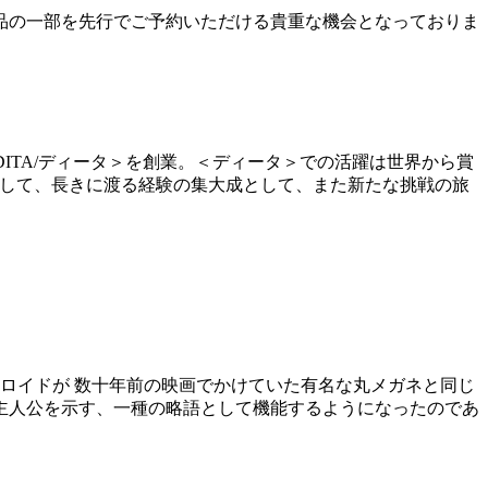
商品の一部を先行でご予約いただける貴重な機会となっておりま
ブランド＜DITA/ディータ＞を創業。＜ディータ＞での活躍は世界から賞
た。そして、⻑きに渡る経験の集⼤成として、また新たな挑戦の旅
、ロイドが 数十年前の映画でかけていた有名な丸メガネと同じ
主人公を示す、一種の略語として機能するようになったのであ