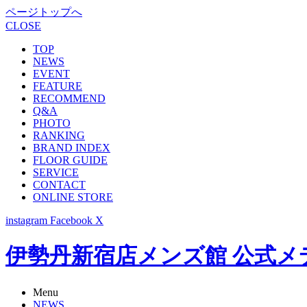
ページトップへ
CLOSE
TOP
NEWS
EVENT
FEATURE
RECOMMEND
Q&A
PHOTO
RANKING
BRAND INDEX
FLOOR GUIDE
SERVICE
CONTACT
ONLINE STORE
instagram
Facebook
X
伊勢丹新宿店メンズ館 公式メディア -
Menu
NEWS