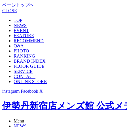
ページトップへ
CLOSE
TOP
NEWS
EVENT
FEATURE
RECOMMEND
Q&A
PHOTO
RANKING
BRAND INDEX
FLOOR GUIDE
SERVICE
CONTACT
ONLINE STORE
instagram
Facebook
X
伊勢丹新宿店メンズ館 公式メディア -
Menu
NEWS