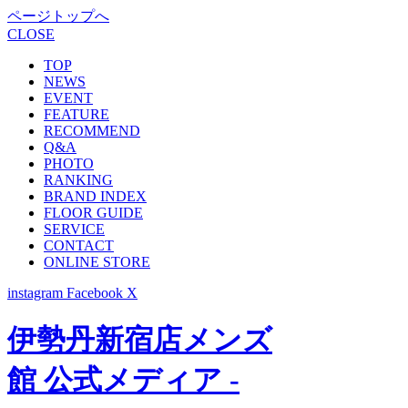
ページトップへ
CLOSE
TOP
NEWS
EVENT
FEATURE
RECOMMEND
Q&A
PHOTO
RANKING
BRAND INDEX
FLOOR GUIDE
SERVICE
CONTACT
ONLINE STORE
instagram
Facebook
X
伊勢丹新宿店メンズ
館 公式メディア -