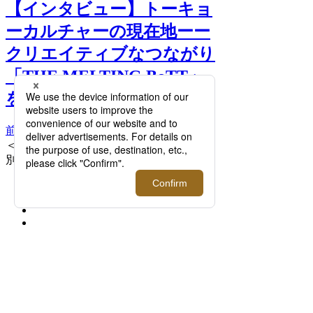
【インタビュー】トーキョ
ーカルチャーの現在地ーー
クリエイティブなつながり
「THE MELTING BoTT」
を開催！ >>
前へ
次へ
＜udai＞ キャップ 8,800円 ＊伊勢丹新宿店
別注