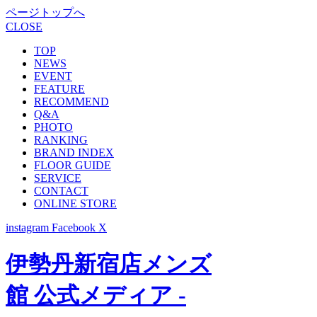
ページトップへ
CLOSE
TOP
NEWS
EVENT
FEATURE
RECOMMEND
Q&A
PHOTO
RANKING
BRAND INDEX
FLOOR GUIDE
SERVICE
CONTACT
ONLINE STORE
instagram
Facebook
X
伊勢丹新宿店メンズ
館 公式メディア -