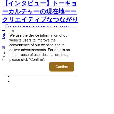
【インタビュー】トーキョ
ーカルチャーの現在地ーー
クリエイティブなつながり
「THE MELTING BoTT」
を開催！ >>
前へ
次へ
＜BoTT＞ アッシュトレイ 4,400円 ＊伊勢
丹新宿店別注