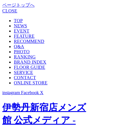
ページトップへ
CLOSE
TOP
NEWS
EVENT
FEATURE
RECOMMEND
Q&A
PHOTO
RANKING
BRAND INDEX
FLOOR GUIDE
SERVICE
CONTACT
ONLINE STORE
instagram
Facebook
X
伊勢丹新宿店メンズ
館 公式メディア -