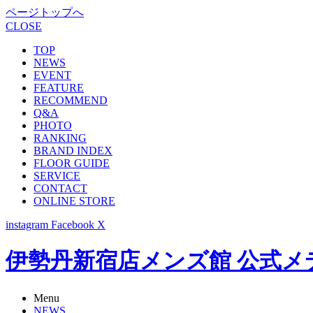
ページトップへ
CLOSE
TOP
NEWS
EVENT
FEATURE
RECOMMEND
Q&A
PHOTO
RANKING
BRAND INDEX
FLOOR GUIDE
SERVICE
CONTACT
ONLINE STORE
instagram
Facebook
X
伊勢丹新宿店メンズ館 公式メディア -
Menu
NEWS