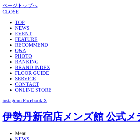
ページトップへ
CLOSE
TOP
NEWS
EVENT
FEATURE
RECOMMEND
Q&A
PHOTO
RANKING
BRAND INDEX
FLOOR GUIDE
SERVICE
CONTACT
ONLINE STORE
instagram
Facebook
X
伊勢丹新宿店メンズ館 公式メディア -
Menu
NEWS