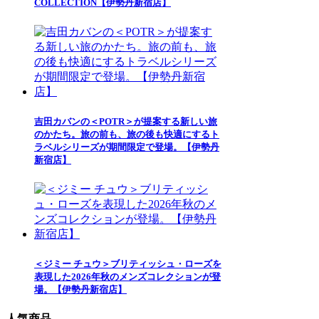
COLLECTION【伊勢丹新宿店】
吉田カバンの＜POTR＞が提案する新しい旅
のかたち。旅の前も、旅の後も快適にするト
ラベルシリーズが期間限定で登場。【伊勢丹
新宿店】
＜ジミー チュウ＞ブリティッシュ・ローズを
表現した2026年秋のメンズコレクションが登
場。【伊勢丹新宿店】
人気商品