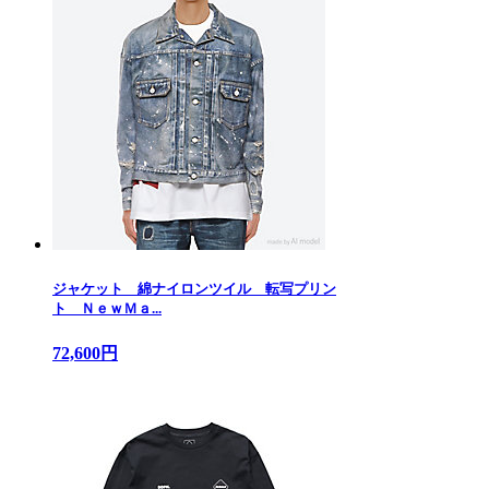
ジャケット 綿ナイロンツイル 転写プリン
ト ＮｅｗＭａ...
72,600円