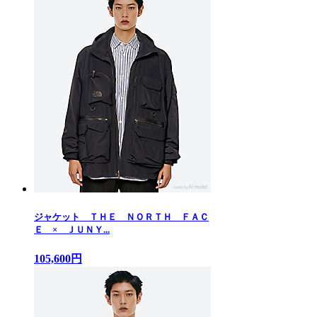
ジャケット ＴＨＥ ＮＯＲＴＨ ＦＡＣ
Ｅ × ＪＵＮＹ...
105,600円