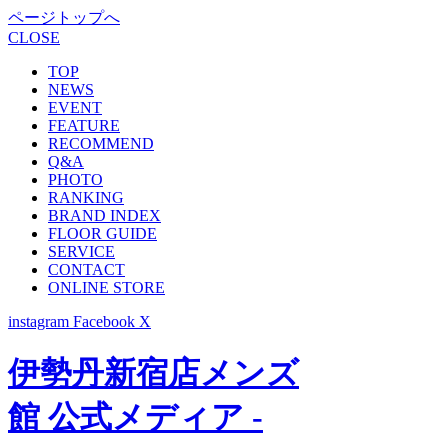
ページトップへ
CLOSE
TOP
NEWS
EVENT
FEATURE
RECOMMEND
Q&A
PHOTO
RANKING
BRAND INDEX
FLOOR GUIDE
SERVICE
CONTACT
ONLINE STORE
instagram
Facebook
X
伊勢丹新宿店メンズ
館 公式メディア -