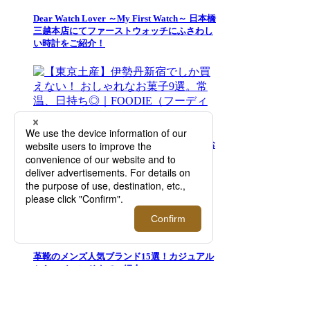
Dear Watch Lover ～My First Watch～ 日本橋
三越本店にてファーストウォッチにふさわし
い時計をご紹介！
【東京土産】伊勢丹新宿でしか買えない！ お
しゃれなお菓子9選。常温、日持ち◎｜
FOODIE（フーディー）
革靴のメンズ人気ブランド15選！カジュアル
からハイエンドまでご紹介